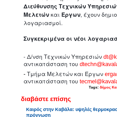
Διεύθυνσης Τεχνικών Υπηρεσιώ
Μελετών
και
Έργων
, έχουν δημι
λογαριασμοί.
Συγκεκριμένα οι νέοι λογαριασ
- Δ/νση Τεχνικών Υπηρεσιών
dt@k
αντικατάσταση του
dtechn@kavala
Τμήμα Μελετών και Έργων
-
erga
αντικατάσταση του
tecmel@kavala
Tags:
δήμος Κα
διαβάστε επίσης
Καιρός στην Καβάλα: υψηλές θερμοκρασί
πρόγνωση