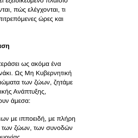
ι εξειδικευμένο πλαίσιο
νται, πώς ελέγχονται, τι
επιτρεπόμενες ώρες και
αση
περάσει ως ακόμα ένα
νάκι. Ως Μη Κυβερνητική
ιώματα των ζώων, ζητάμε
ικής Ανάπτυξης,
ουν άμεσα:
εων με ιπποειδή, με πλήρη
, των ζώων, των συνοδών
ουργίας.