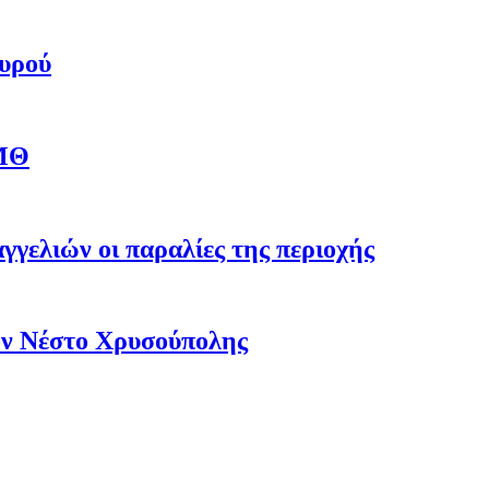
αυρού
ΑΜΘ
γγελιών οι παραλίες της περιοχής
ον Νέστο Χρυσούπολης