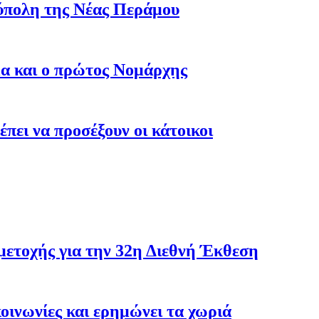
ύπολη της Νέας Περάμου
μα και ο πρώτος Νομάρχης
έπει να προσέξουν οι κάτοικοι
ετοχής για την 32η Διεθνή Έκθεση
κοινωνίες και ερημώνει τα χωριά