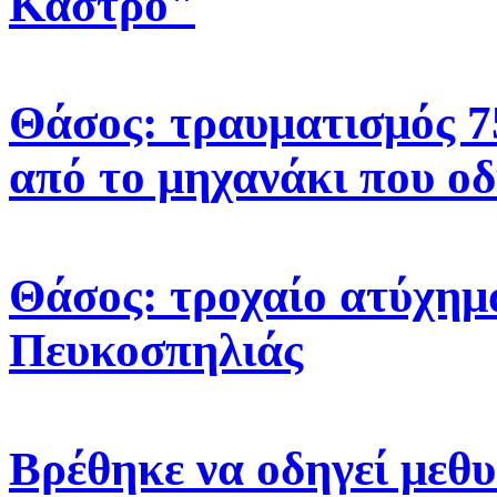
Κάστρο"
Θάσος: τραυματισμός 7
από το μηχανάκι που ο
Θάσος: τροχαίο ατύχημ
Πευκοσπηλιάς
Βρέθηκε να οδηγεί μεθυ