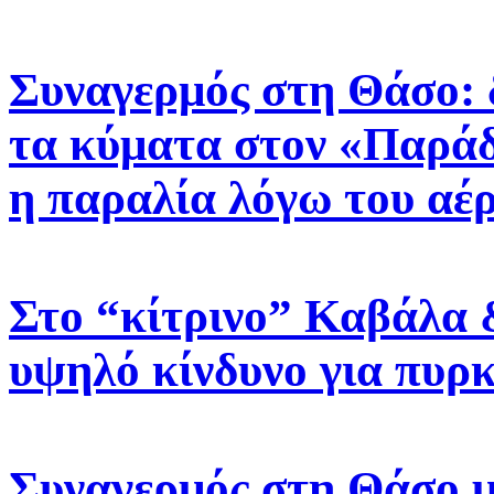
Συναγερμός στη Θάσο: 
τα κύματα στον «Παράδ
η παραλία λόγω του αέ
Στο “κίτρινο” Καβάλα 
υψηλό κίνδυνο για πυρ
Συναγερμός στη Θάσο με