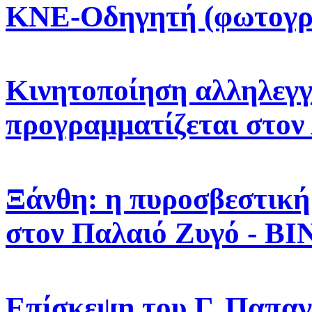
ΚΝΕ-Οδηγητή (φωτογρ
Κινητοποίηση αλληλεγγ
προγραμματίζεται στον
Ξάνθη: η πυροσβεστική
στον Παλαιό Ζυγό - Β
Επίσκεψη του Γ. Παπαγ