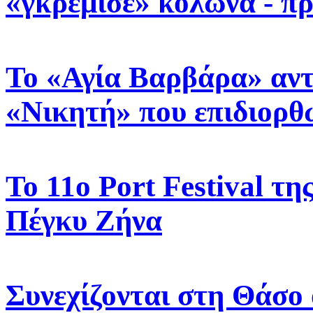
«γκρέμισε» κολώνα - π
Το «Αγία Βαρβάρα» αντ
«Νικητή» που επιδιορθ
Το 11ο Port Festival τ
Πέγκυ Ζήνα
Συνεχίζονται στη Θάσο 