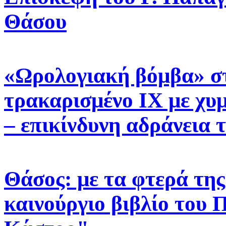
Θάσου
«Ωρολογιακή βόμβα» σ
τρακαρισμένο ΙΧ με χυ
– επικίνδυνη αδράνεια
Θάσος: με τα φτερά της 
καινούργιο βιβλίο του 