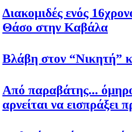
Διακομιδές ενός 16χρον
Θάσο στην Καβάλα
Βλάβη στον “Νικητή” 
Από παραβάτης... όμηρο
αρνείται να εισπράξει 