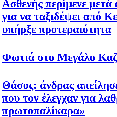
Ασθενής περίμενε μετά
για να ταξιδέψει από Κ
υπήρξε προτεραιότητα
Φωτιά στο Μεγάλο Καζ
Θάσος: άνδρας απείλησ
που τον έλεγχαν για λα
πρωτοπαλίκαρα»