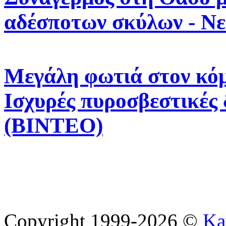
αδέσποτων σκύλων - Νε
Μεγάλη φωτιά στον κόμ
Ισχυρές πυροσβεστικές 
(ΒΙΝΤΕΟ)
Copyright 1999-2026 ©
Ka