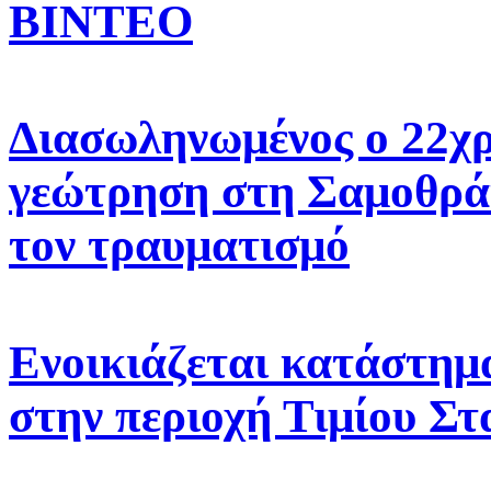
ΒΙΝΤΕΟ
Διασωληνωμένος ο 22χρ
γεώτρηση στη Σαμοθράκ
τον τραυματισμό
Ενοικιάζεται κατάστημα
στην περιοχή Τιμίου Σ