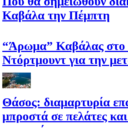
Πού θα σημειωθούν δια
Καβάλα την Πέμπτη
“Άρωμα” Καβάλας στο v
Ντόρτμουντ για την με
Θάσος: διαμαρτυρία επ
μπροστά σε πελάτες και