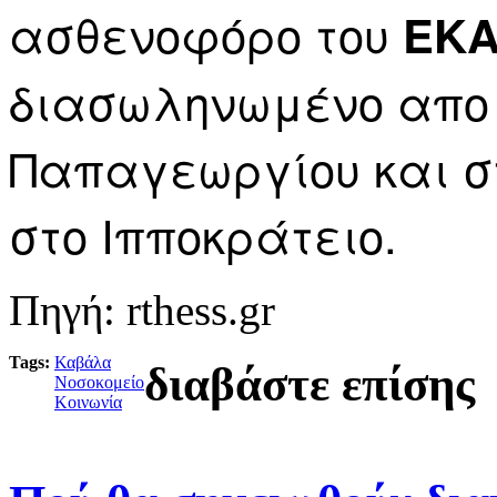
ασθενοφόρο του
ΕΚ
διασωληνωμένο απο 
Παπαγεωργίου και στ
στο Ιπποκράτειο.
Πηγή: rthess.gr
Tags:
Καβάλα
διαβάστε επίσης
Νοσοκομείο
Κοινωνία