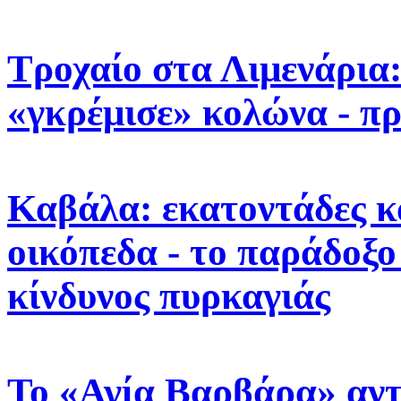
Τροχαίο στα Λιμενάρια
«γκρέμισε» κολώνα - π
Καβάλα: εκατοντάδες κ
οικόπεδα - το παράδοξο
κίνδυνος πυρκαγιάς
Το «Αγία Βαρβάρα» αντ