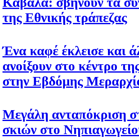
Καβάλα: σβήνουν τα σ
της Εθνικής τράπεζας
Ένα καφέ έκλεισε και ά
ανοίξουν στο κέντρο τη
στην Εβδόμης Μεραρχί
Μεγάλη ανταπόκριση σ
σκιών στο Νηπιαγωγεί