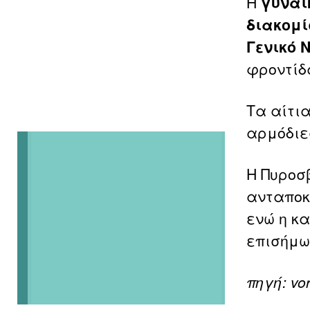
Η
γυναί
διακομί
Γενικό 
φροντίδ
Τα αίτι
αρμόδιε
Η Πυροσ
ανταποκ
ενώ η κ
επισήμω
πηγή: vor