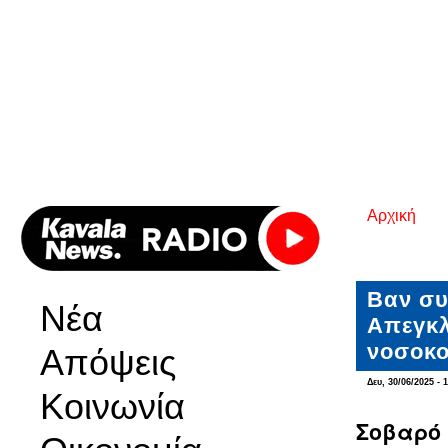
Αρχική
Είστε εδ
Βαν συ
Νέα
Απεγκλ
νοσοκο
Απόψεις
Δευ, 30/06/2025 - 
Κοινωνία
Σοβαρό