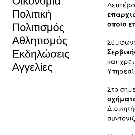
Οικονομία
Δευτέρας
Πολιτική
επαρχια
οποίο ε
Πολιτισμός
Αθλητισμός
Σύμφωνα
Σερβική
Εκδηλώσεις
και χρε
Αγγελίες
Υπηρεσί
Στο σημε
οχήματ
Διοικητ
συντονί