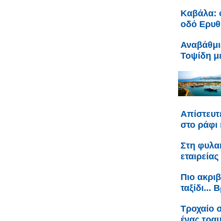
Καβάλα: 
οδό Ερυθ
Αναβάθμι
Τοψίδη 
Απίστευτ
στο ράφι 
Στη φυλακ
εταιρείας
Πιο ακριβ
ταξίδι...
Τροχαίο 
ένας τρα