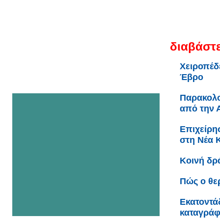
διαβάστε
Χειροπέδ
Έβρο
Παρακολο
από την 
Επιχείρη
στη Νέα 
Κοινή δρ
Πώς ο θε
Εκατοντά
καταγράφ