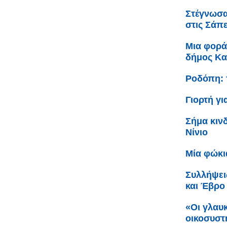
Στέγνωσα
στις Σάπ
Μια φορά 
δήμος Κ
Ροδόπη: 
Γιορτή γι
Σήμα κιν
Νίνιο
Μία φώκι
Συλλήψει
και Έβρο
«Οι γλαυ
οικοσυστή