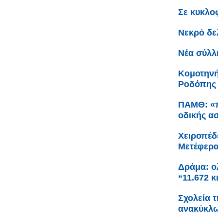
Σε κυκλο
Νεκρό δε
Νέα σύλλ
Κομοτηνή
Ροδόπης
ΠΑΜΘ: «π
οδικής α
Χειροπέδ
Μετέφερα
Δράμα: ο
“11.672 
Σχολεία 
ανακύκλω