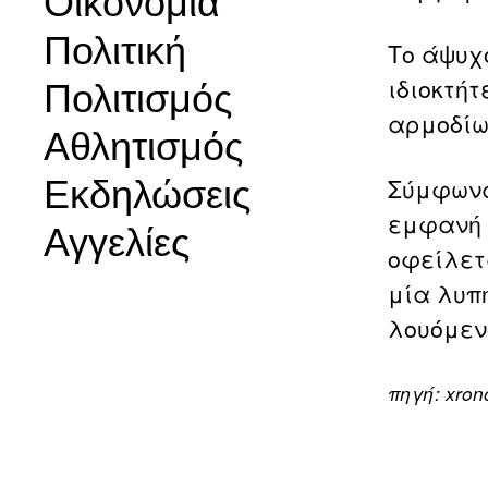
Οικονομία
Πολιτική
Το άψυχ
ιδιοκτή
Πολιτισμός
αρμοδίω
Αθλητισμός
Εκδηλώσεις
Σύμφωνα
εμφανή 
Αγγελίες
οφείλετ
μία λυπ
λουόμεν
πηγή: xron