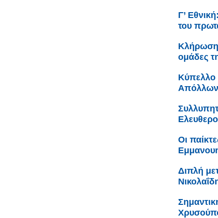
Γ’ Εθνικ
του πρωτ
Κλήρωση 
ομάδες τ
Κύπελλο 
Απόλλων
Συλλυπητ
Ελευθερο
Οι παίκτε
Εμμανουη
Διπλή με
Νικολαΐδ
Σημαντικ
Χρυσούπο