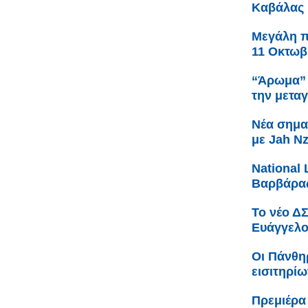
Καβάλας
Μεγάλη πα
11 Οκτωβ
“Άρωμα” 
την μετα
Νέα σημα
με Jah N
Νational 
Βαρβάρας
Το νέο Δ
Ευάγγελο
Οι Πάνθη
εισιτηρίω
Πρεμιέρα