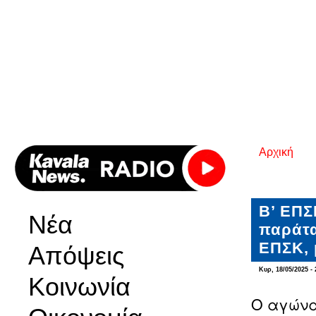
Αρχική
Είστε εδ
Β’ ΕΠΣ
Νέα
παράτα
ΕΠΣΚ, 
Απόψεις
Κυρ, 18/05/2025 - 
Κοινωνία
Ο αγώνα