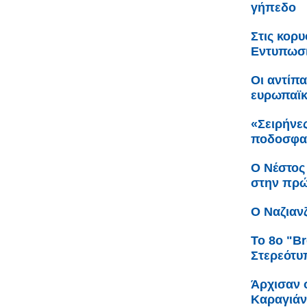
γήπεδο
Στις κορ
Εντυπωσι
Οι αντίπ
ευρωπαϊ
«Σειρήνες
ποδοσφαι
Ο Νέστος
στην πρώ
Ο Ναζιαν
Το 8ο "Br
Στερεότυ
Άρχισαν ο
Καραγιά