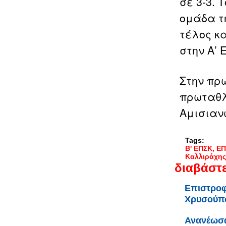
σε 3-3. 
ομάδα τη
τέλος κα
στην Α’ 
Στην πρώ
πρωταθλ
Αμισιαν
Tags:
Β' ΕΠΣΚ
ΕΠ
Καλλιράχης
διαβάστε
Επιστροφ
Χρυσούπ
Ανανέωσα