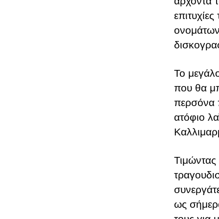
άρχοντα τ
επιτυχίες
ονομάτων 
δισκογραφ
Το μεγάλο
που θα μ
περσόνα π
ατόφιο λα
Καλλιμαρ
Τιμώντας 
τραγουδισ
συνεργάτε
ως σήμερα