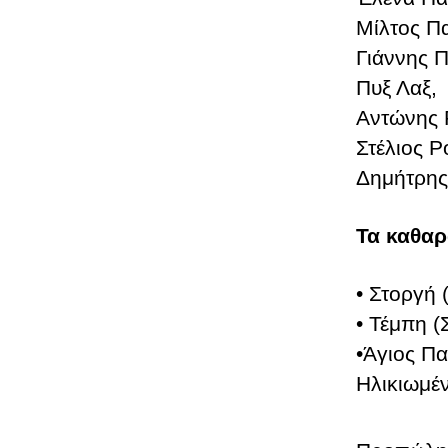
Μίλτος Π
Γιάννης 
Πυξ Λαξ,
Αντώνης 
Στέλιος Ρ
Δημήτρης
Τα καθαρ
• Στοργή
• Τέμπη 
•Άγιος Π
Ηλικιωμέ