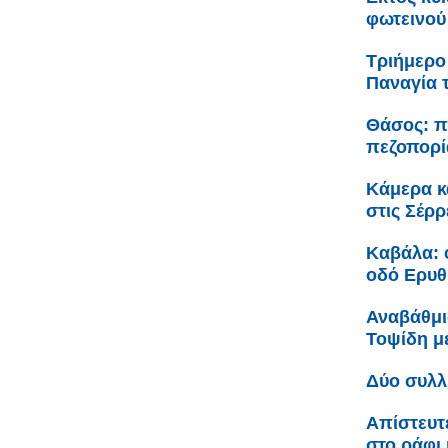
φωτεινού
Τριήμερο
Παναγία 
Θάσος: π
πεζοπορί
Κάμερα κ
στις Σέρρ
Καβάλα: 
οδό Ερυθ
Αναβάθμι
Τοψίδη 
Δύο συλλ
Απίστευτ
στο ράφι 