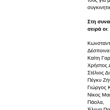
τους για 
συγκινητι
Στη συνα
σειρά οι
:
Κωνσταντ
Δέσποινα
Καίτη Γα
Χρήστος 
Στέλιος Δ
Πέγκυ Ζή
Γιώργος 
Νίκος Μα
Πάολα,
Έλενα Πα