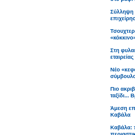
Σύλληψη 
επιχείρη
Τσουχτερ
«κόκκινο
Στη φυλακ
εταιρείας
Νέο «κεφ
σύμβουλο
Πιο ακριβ
ταξίδι...
Άμεση επ
Καβάλα
Καβάλα: 
περιαστι