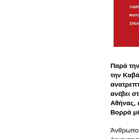
Παρά την
την Καβά
ανατρεπτ
ανέβει σ
Αθήνας, 
Βορρά μέ
Άνθρωποι