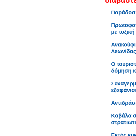
διαβάστε
Παράδοση
Πρωτοφαν
με τοξική
Ανακούφι
Λεωνίδας
Ο τουριστ
δόμηση κ
Συναγερμ
εξαφάνισ
Αντιδράσ
Καβάλα σ
στρατιωτ
Εκτός κυ