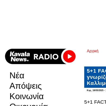
Αρχική
Είστε εδ
5+1 FA
Νέα
γνωρίζ
Καλλι
Απόψεις
Κυρ, 18/05/2025 - 
Κοινωνία
5+1 FACT