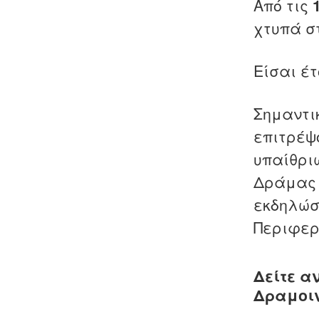
Από τις
χτυπά σ
Είσαι έτ
Σημαντικ
επιτρέψ
υπαίθρι
Δράμας (
εκδηλώσ
Περιφερ
Δείτε α
Δραμοι