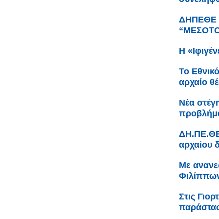
ΔΗΠΕΘΕ Κ
“ΜΕΣΟΤΟΙ
Η «Ιφιγέν
Το Εθνικ
αρχαίο θ
Νέα στέγη
προβλήμα
ΔΗ.ΠΕ.ΘΕ
αρχαίου 
Με ανανε
Φιλίππων
Στις Γιο
παράστα