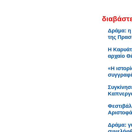
διαβάστε
Δράμα: η
της Πρασ
Η Καρυάτ
αρχαίο Θ
«Η ιστορί
συγγραφέ
Συγκίνησ
Καπνεργά
Φεστιβάλ
Αριστοφ
Δράμα: γ
συνελήφ