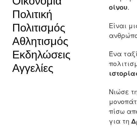
Οικονομία
οίνου
.
Πολιτική
Είναι μι
Πολιτισμός
ανθρώπο
Αθλητισμός
Εκδηλώσεις
Ένα ταξ
πολιτισ
Αγγελίες
ιστορία
Νιώσε τ
μονοπάτ
πίσω απ
για τη
Δ