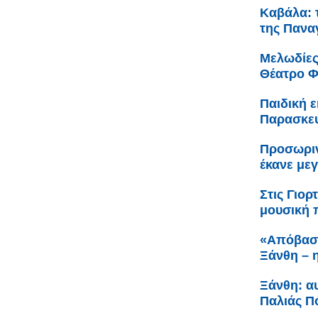
Καβάλα: 
της Πανα
Μελωδίες
Θέατρο 
Παιδική 
Παρασκευ
Προσωριν
έκανε με
Στις Γιο
μουσική 
«Απόβαση
Ξάνθη – η
Ξάνθη: αυ
Παλιάς Π