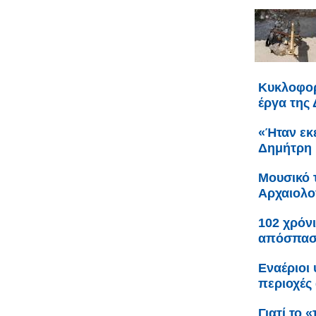
Κυκλοφορ
έργα της
«Ήταν εκε
Δημήτρη 
Μουσικό 
Αρχαιολο
102 χρόνι
απόσπαση
Εναέριοι
περιοχές 
Γιατί το 