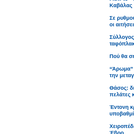
Καβάλας
Σε ρυθμο
οι αιτήσε
Σύλλογος
ταφόπλακα
Πού θα σ
“Άρωμα” 
την μετα
Θάσος: δ
πελάτες 
Έντονη κρ
υποβαθμί
Χειροπέδ
Έβρο