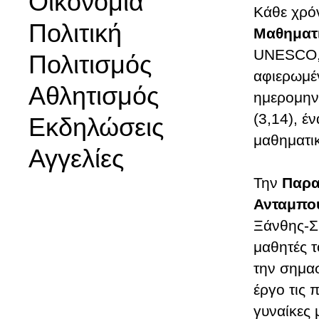
Οικονομία
Κάθε χρό
Πολιτική
Μαθηματ
UNESCO, 
Πολιτισμός
αφιερωμέ
Αθλητισμός
ημερομηνί
(3,14), έ
Εκδηλώσεις
μαθηματι
Αγγελίες
Την
Παρα
Ανταμπο
Ξάνθης-Σ
μαθητές 
την σημασ
έργο τις 
γυναίκες 