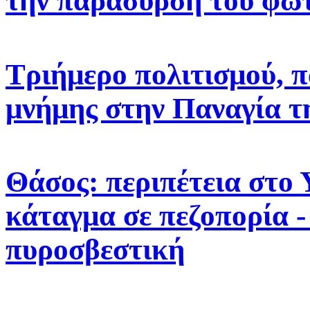
την παράσυρση του φω
Τριήμερο πολιτισμού, π
μνήμης στην Παναγία τ
Θάσος: περιπέτεια στο 
κάταγμα σε πεζοπορία -
πυροσβεστική