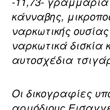
-11,73- γραμμάρι
κάνναβης, μικροπο
ναρκωτικής ουσίας
ναρκωτικά δισκία 
αυτοσχέδια τσιγά
Οι δικογραφίες υπ
αρμόδιους Εισαγγε