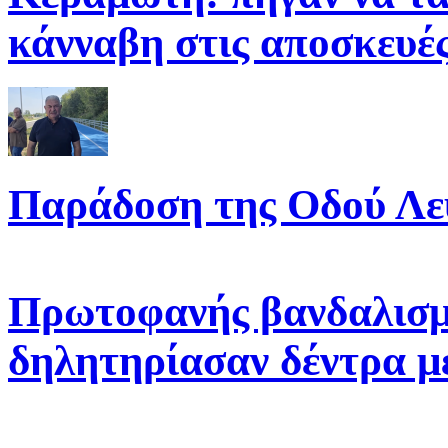
κάνναβη στις αποσκευές
Παράδοση της Οδού Λε
Πρωτοφανής βανδαλισμ
δηλητηρίασαν δέντρα μ