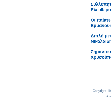
Συλλυπητ
Ελευθερο
Οι παίκτε
Εμμανουη
Διπλή με
Νικολαΐδ
Σημαντικ
Χρυσούπο
Copyright 1
Αν