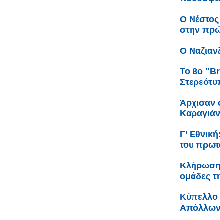
Ο Νέστος
στην πρώ
Ο Ναζιαν
Το 8ο "Br
Στερεότυ
Άρχισαν ο
Καραγιά
Γ’ Εθνικ
του πρωτ
Κλήρωση 
ομάδες τ
Κύπελλο 
Απόλλων