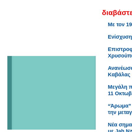
διαβάστε
Με τον 1
Ενίσχυση
Επιστροφ
Χρυσούπ
Ανανέωσα
Καβάλας
Μεγάλη πα
11 Οκτωβ
“Άρωμα” 
την μετα
Νέα σημα
με Jah N