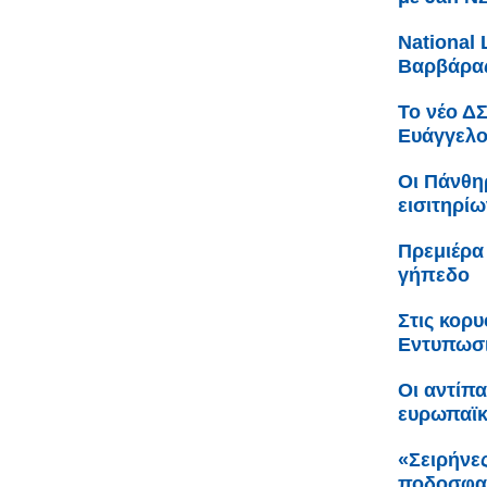
Νational 
Βαρβάρας
Το νέο Δ
Ευάγγελο
Οι Πάνθη
εισιτηρίω
Πρεμιέρα
γήπεδο
Στις κορ
Εντυπωσι
Οι αντίπ
ευρωπαϊ
«Σειρήνες
ποδοσφαι