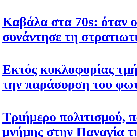
Καβάλα στα 70s: όταν 
συνάντησε τη στρατιωτ
Εκτός κυκλοφορίας τμή
την παράσυρση του φω
Τριήμερο πολιτισμού, π
μνήμης στην Παναγία τ