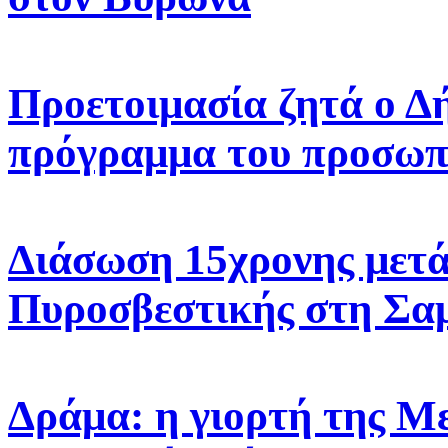
Προετοιμασία ζητά ο Δ
πρόγραμμα του προσωπ
Διάσωση 15χρονης μετά
Πυροσβεστικής στη Σα
Δράμα: η γιορτή της 