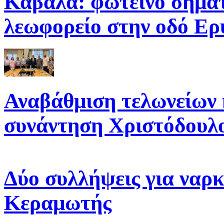
Καβάλα: φωτεινό σηματ
λεωφορείο στην οδό Ε
Αναβάθμιση τελωνείων 
συνάντηση Χριστόδουλ
Δύο συλλήψεις για ναρκ
Κεραμωτής