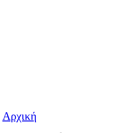
Αρχική
Είστε εδώ