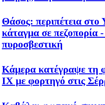
Θάσος: περιπέτεια στο 
κάταγμα σε πεζοπορία -
πυροσβεστική
Κάμερα κατέγραψε τη 
ΙΧ με φορτηγό στις Σέρ