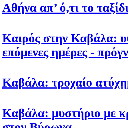
Αθήνα απ’ ό,τι το ταξίδ
Καιρός στην Καβάλα: υ
επόμενες ημέρες - πρόγ
Καβάλα: τροχαίο ατύχη
Καβάλα: μυστήριο με κ
στον Βύρωνα