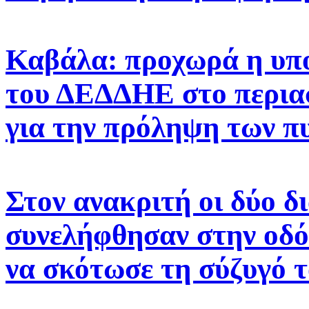
Καβάλα: προχωρά η υπ
του ΔΕΔΔΗΕ στο περιασ
για την πρόληψη των π
Στον ανακριτή οι δύο δ
συνελήφθησαν στην οδό
να σκότωσε τη σύζυγό 