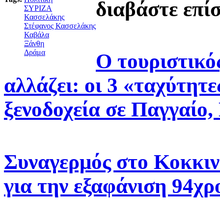
διαβάστε επί
ΣΥΡΙΖΑ
Κασσελάκης
Στέφανος Κασσελάκης
Καβάλα
Ξάνθη
Δράμα
Ο τουριστικό
αλλάζει: oι 3 «ταχύτητε
ξενοδοχεία σε Παγγαίο,
Συναγερμός στο Κοκκιν
για την εξαφάνιση 94χρ