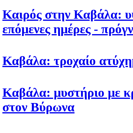
Καιρός στην Καβάλα: υ
επόμενες ημέρες - πρόγ
Καβάλα: τροχαίο ατύχη
Καβάλα: μυστήριο με κ
στον Βύρωνα