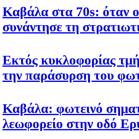
Καβάλα στα 70s: όταν 
συνάντησε τη στρατιωτ
Εκτός κυκλοφορίας τμή
την παράσυρση του φω
Καβάλα: φωτεινό σηματ
λεωφορείο στην οδό Ε