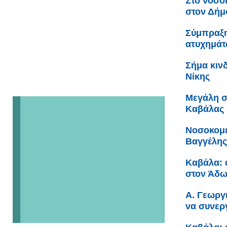
Στο νοσο
στον Δήμ
Σύμπραξη
ατυχημά
Σήμα κιν
Νίκης
Μεγάλη σ
Καβάλας
Νοσοκομε
Βαγγέλης
Καβάλα: α
στον Άδω
Α. Γεωργ
να συνεργ