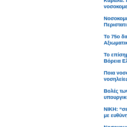
Καβάλα: ε
νοσοκομε
Νοσοκομε
Περιστατι
Το 75ο δι
Αξιωματι
Το επίση
Βόρεια Ε
Ποια νοσ
νοσηλείες
Βολές τω
υπουργικ
NIKH: “σ
με ευθύν