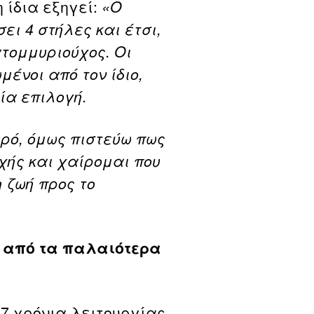
 ίδια εξηγεί:
«Ο
ι 4 στήλες και έτσι,
ατομμυριούχος. Οι
ένοι από τον ίδιο,
αία επιλογή.
ρό, όμως πιστεύω πως
οχής και χαίρομαι που
 ζωή προς το
α από τα παλαιότερα
7 χρόνια λειτουργίας,