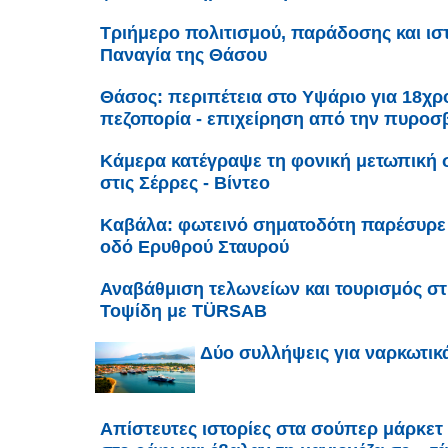
Τριήμερο πολιτισμού, παράδοσης και ισ
Παναγία της Θάσου
Θάσος: περιπέτεια στο Υψάριο για 18χρ
πεζοπορία - επιχείρηση από την πυροσ
Κάμερα κατέγραψε τη φονική μετωπική 
στις Σέρρες - Βίντεο
Καβάλα: φωτεινό σηματοδότη παρέσυρε 
οδό Ερυθρού Σταυρού
Αναβάθμιση τελωνείων και τουρισμός σ
Τοψίδη με TÜRSAB
Δύο συλλήψεις για ναρκωτικ
Απίστευτες ιστορίες στα σούπερ μάρκετ