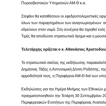
Πυροσβεστικών Υπηρεσιών ΑΜ-Θ κ.α.
Στεφάνι θα καταθέσουν οι εφεδροπολεμιστικές ο
όλων των παραρτημάτων των αναγνωρισμένων α
εδρεύουν στον νομό. Στη συνέχεια θα τηρηθεί ενός
Τιμές θα αποδώσει στρατιωτικό άγημα και η μουσικ
Τελετάρχης ορίζεται ο κ. Αθανάσιος Χριστοδου
Το στρατιωτικό σκέλος της εκδήλωσης παρακαλείται
Δημόσιας Τάξης η Αστυνομική Δ/νση Ροδόπης, της 
αρμοδιότητά τους, η Περιφέρεια ΑΜ-Θ διά των υ
Εκδηλώσεις για την Ημέρα Μνήμης των Εθνικών 
πραγματοποιηθούν την Τετάρτη 30 Σεπτεμβρίου 20
Περιφερειακών Ενοτήτων της Περιφέρειας Ανατολι