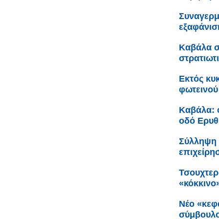
Συναγερμ
εξαφάνισ
Καβάλα σ
στρατιωτ
Εκτός κυ
φωτεινού
Καβάλα: 
οδό Ερυθ
Σύλληψη 
επιχείρη
Τσουχτερ
«κόκκινο
Νέο «κεφ
σύμβουλο