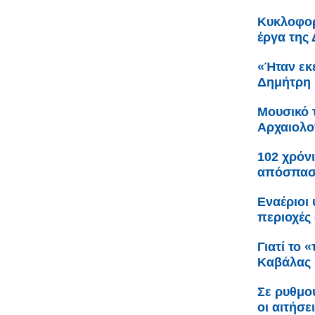
Κυκλοφορ
έργα της
«Ήταν εκε
Δημήτρη 
Μουσικό 
Αρχαιολο
102 χρόνι
απόσπαση
Εναέριοι
περιοχές 
Γιατί το 
Καβάλας
Σε ρυθμο
οι αιτήσε