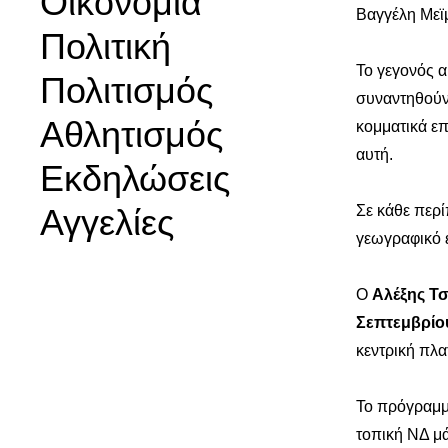
Οικονομία
Βαγγέλη Μεϊ
Πολιτική
Το γεγονός α
Πολιτισμός
συναντηθούν
Αθλητισμός
κομματικά ε
αυτή.
Εκδηλώσεις
Αγγελίες
Σε κάθε περί
γεωγραφικό ε
Ο
Αλέξης Τ
Σεπτεμβρίο
κεντρική πλατ
Το πρόγραμ
τοπική ΝΔ μά