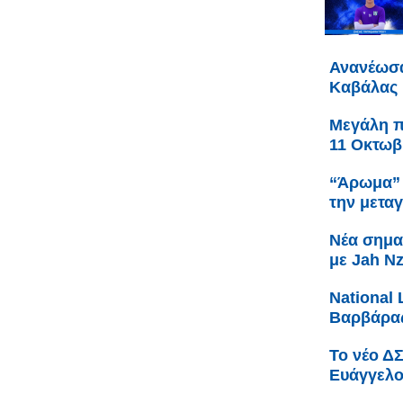
Ανανέωσα
Καβάλας
Μεγάλη πα
11 Οκτωβ
“Άρωμα” 
την μετα
Νέα σημα
με Jah N
Νational 
Βαρβάρας
Το νέο Δ
Ευάγγελο