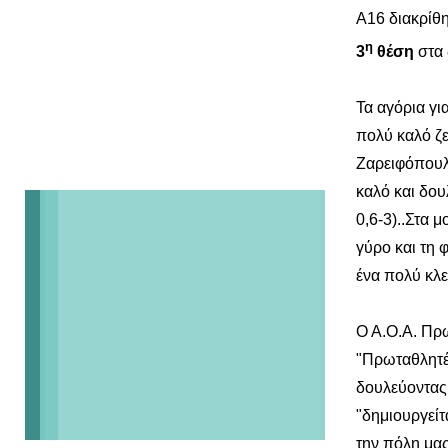
Α16 διακρίθη
η
3
θέση
στα
Τα αγόρια γι
πολύ καλό ζε
Ζαρειφόπουλο
καλό και δου
0,6-3)..Στα 
γύρο και τη 
ένα πολύ κλε
Ο Α.Ο.Α. Πρ
"Πρωταθλητές
δουλεύοντας
"δημιουργείτ
την πόλη μα