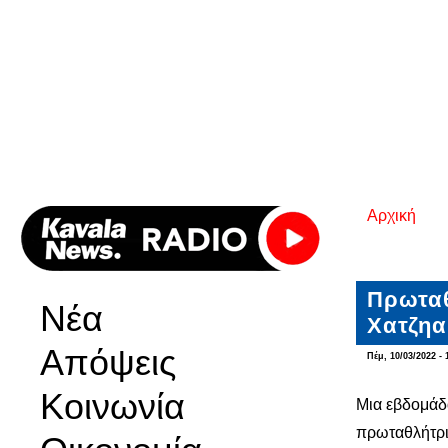
Αρχική
Είστε εδ
Πρωταθ
Νέα
Χατζη
Απόψεις
Πέμ, 10/03/2022 - 
Κοινωνία
Μια εβδομάδ
πρωταθλήτρ