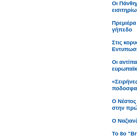
Οι Πάνθη
εισιτηρίω
Πρεμιέρα
γήπεδο
Στις κορ
Εντυπωσι
Οι αντίπ
ευρωπαϊ
«Σειρήνες
ποδοσφαι
Ο Νέστος
στην πρώ
Ο Ναζιαν
Το 8ο "Br