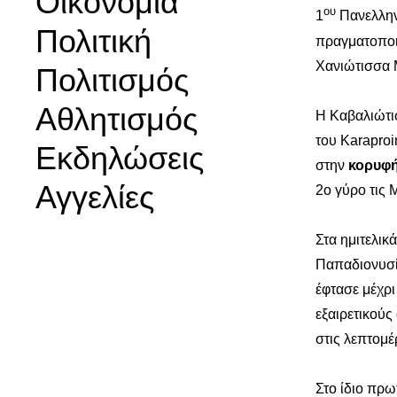
Οικονομία
ου
1
Πανελλην
Πολιτική
πραγματοποι
Χανιώτισσα
Πολιτισμός
Αθλητισμός
Η Καβαλιώτι
του Karaproi
Εκδηλώσεις
στην
κορυφ
Αγγελίες
2ο γύρο τις 
Στα ημιτελικ
Παπαδιονυσίο
έφτασε μέχρι
εξαιρετικούς
στις λεπτομέ
Στο ίδιο πρω