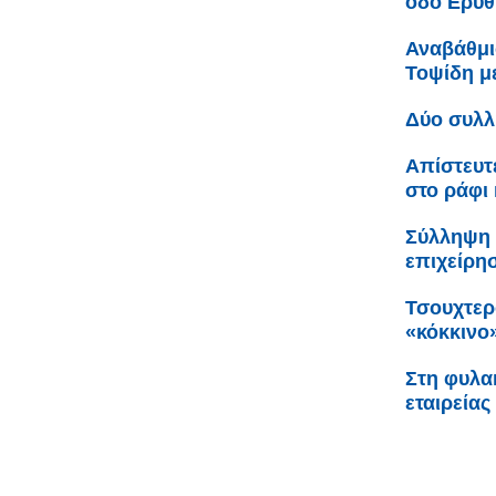
οδό Ερυθ
Αναβάθμι
Τοψίδη 
Δύο συλλ
Απίστευτ
στο ράφι 
Σύλληψη 
επιχείρη
Τσουχτερ
«κόκκινο
Στη φυλακ
εταιρείας