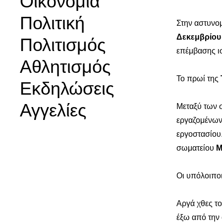
Οικονομία
Πολιτική
Στην αστυνο
Δεκεμβρίο
Πολιτισμός
επέμβασης ι
Αθλητισμός
Το πρωί της
Εκδηλώσεις
Αγγελίες
Μεταξύ των σ
εργαζομένων
εργοστασίου
σωματείου
Μ
Οι υπόλοιπο
Αργά χθες τ
έξω από την