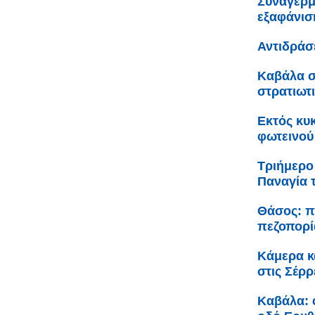
Συναγερμ
εξαφάνισ
Αντιδράσ
Καβάλα σ
στρατιωτ
Εκτός κυ
φωτεινού
Τριήμερο
Παναγία 
Θάσος: π
πεζοπορί
Κάμερα κ
στις Σέρρ
Καβάλα: 