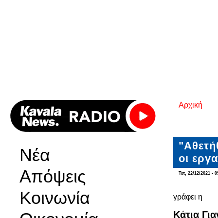
Αρχική
Είστε εδ
"Αθετή
Νέα
οι εργ
Απόψεις
Τετ, 22/12/2021 - 0
Κοινωνία
γράφει η
Κάτια Γι