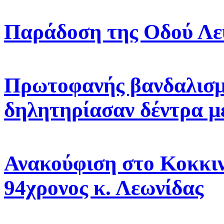
Παράδοση της Οδού Λε
Πρωτοφανής βανδαλισμ
δηλητηρίασαν δέντρα μ
Ανακούφιση στο Κοκκιν
94χρονος κ. Λεωνίδας