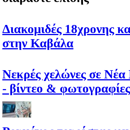
Διακομιδές 18χρονης κ
στην Καβάλα
Νεκρές χελώνες σε Νέα
- βίντεο & φωτογραφίε