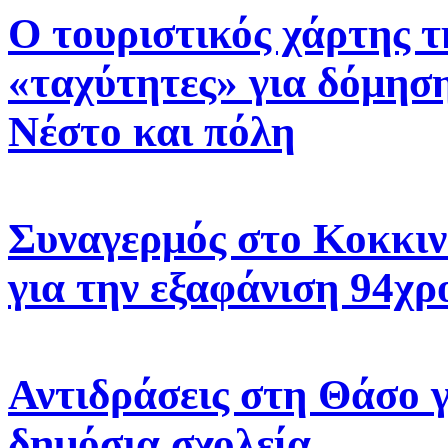
Ο τουριστικός χάρτης τ
«ταχύτητες» για δόμηση
Νέστο και πόλη
Συναγερμός στο Κοκκιν
για την εξαφάνιση 94χρ
Αντιδράσεις στη Θάσο γ
δημόσια σχολεία