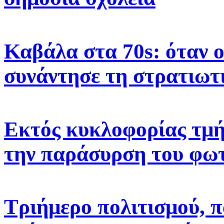
Καβάλα στα 70s: όταν 
συνάντησε τη στρατιωτ
Εκτός κυκλοφορίας τμή
την παράσυρση του φω
Τριήμερο πολιτισμού, π