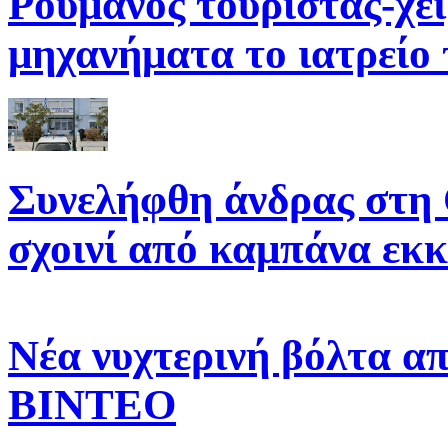
Ρουμάνος τουρίστας-χει
μηχανήματα το ιατρείο
Συνελήφθη άνδρας στη 
σχοινί από καμπάνα εκ
Νέα νυχτερινή βόλτα α
ΒΙΝΤΕΟ