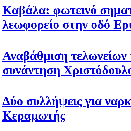
Καβάλα: φωτεινό σηματ
λεωφορείο στην οδό Ε
Αναβάθμιση τελωνείων 
συνάντηση Χριστόδουλ
Δύο συλλήψεις για ναρκ
Κεραμωτής