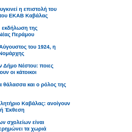
υγκινεί η επιστολή του
 του ΕΚΑΒ Καβάλας
: εκδήλωση της
Νέας Περάμου
Αύγουστος του 1924, η
 Νομάρχης
ν Δήμο Νέστου: ποιες
υν οι κάτοικοι
ια θάλασσα και ο ρόλος της
λητήριο Καβάλας: ανοίγουν
θνή Έκθεση
ων σχολείων είναι
 ερημώνει τα χωριά