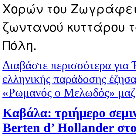
Χορών του Ζωγράφει
ζωντανού κυττάρου τ
Πόλη.
Διαβάστε περισσότερα
για 
ελληνικής παράδοσης έζησα
«Ρωμανός ο Μελωδός» μαζί
Καβάλα: τριήμερο σεμιν
Berten d’ Hollander στ