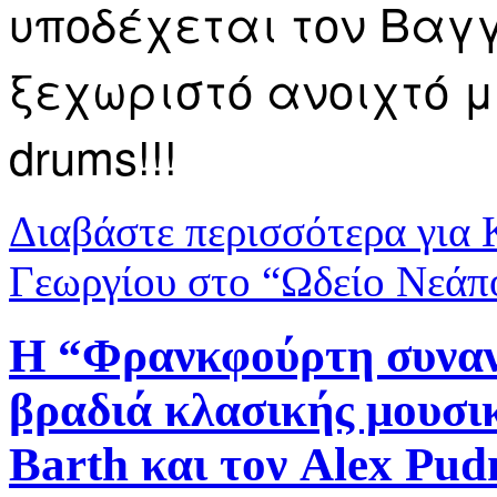
υποδέχεται τον Βαγ
ξεχωριστό ανοιχτό 
drums!!!
Διαβάστε περισσότερα
για 
Γεωργίου στο “Ωδείο Νεάπ
Η “Φρανκφούρτη συναν
βραδιά κλασικής μουσι
Barth και τον Alex Pu