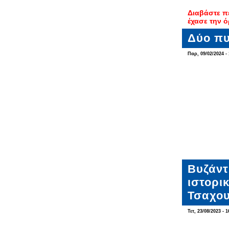
Διαβάστε π
έχασε την ό
Δύο πυ
Παρ, 09/02/2024 - 
Βυζάντ
ιστορι
Τσαχου
Τετ, 23/08/2023 - 1