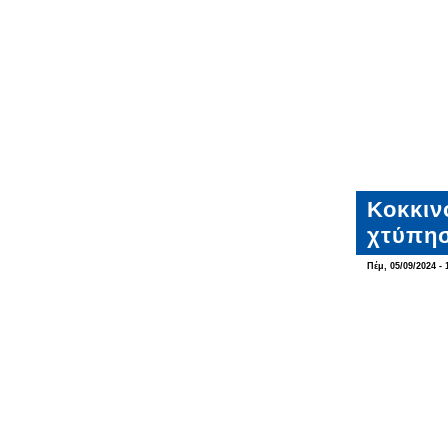
Κοκκιν
χτύπησ
Πέμ, 05/09/2024 - 