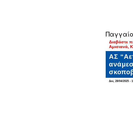
Παγγαίο
Διαβάστε π
Αμισιανά, 
ΑΣ “Αε
ανάμεσ
σκοποβ
Δευ, 28/04/2025 - 