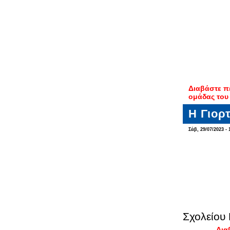
Διαβάστε π
ομάδας του
Η Γιορ
Σάβ, 29/07/2023 - 
Σχολείου
Δια