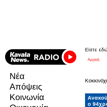
Είστε εδ
Αρχική
Νέα
Κοκκινό
Απόψεις
Κοινωνία
Ανακού
ο 94χρ