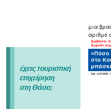
μια βρα
αριθμό 
Διαβάστε π
δωρεάν κομ
«Πόσο 
στο Κο
μπάσκ
Σάβ, 11/07/2026 - 