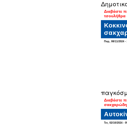
Δημοτικ
Διαβάστε π
τσουλήθρα 
Κοκκιν
σακχα
Παρ, 08/11/2024 - 
παγκόσμ
Διαβάστε π
σακχαρώδη
Αυτοκί
Τετ, 02/10/2024 - 0