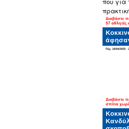
που για
πρακτικ
Διαβάστε π
57 αθλητές
Κοκκιν
άφησαν
Πέμ, 24/04/2025 - 
Διαβάστε π
σπίτια χωρ
Κοκκιν
Κανδύλ
σκοποβ