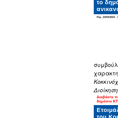
το δημ
ανικαν
Πέμ, 23/03/2023 - 
συμβούλ
χαρακτη
Κοκκινό
Διοίκησ
Διαβάστε π
δημόσιο ΚΤ
Ετοιμάζ
του Κο