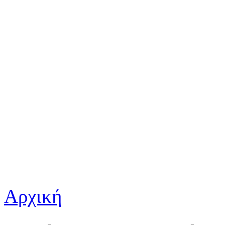
Αρχική
Είστε εδώ