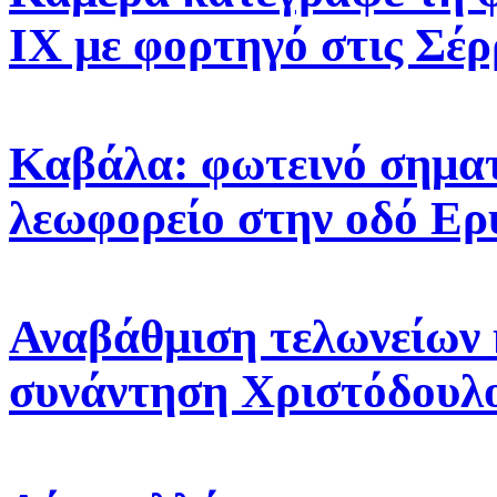
ΙΧ με φορτηγό στις Σέρ
Καβάλα: φωτεινό σηματ
λεωφορείο στην οδό Ε
Αναβάθμιση τελωνείων 
συνάντηση Χριστόδουλ