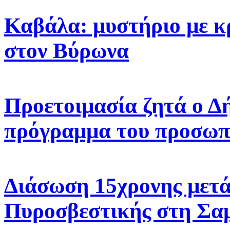
Καβάλα: μυστήριο με κ
στον Βύρωνα
Προετοιμασία ζητά ο Δ
πρόγραμμα του προσωπ
Διάσωση 15χρονης μετά
Πυροσβεστικής στη Σα