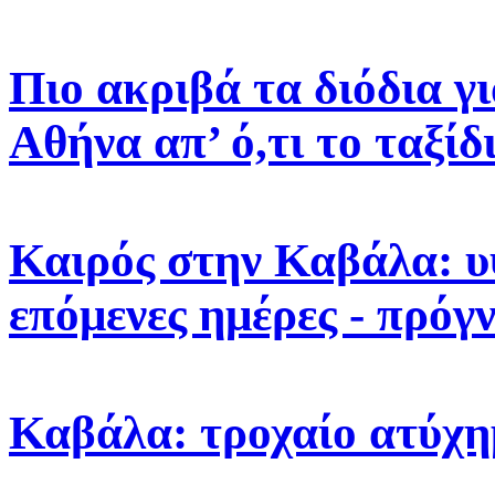
Πιο ακριβά τα διόδια γ
Αθήνα απ’ ό,τι το ταξίδ
Καιρός στην Καβάλα: υ
επόμενες ημέρες - πρόγ
Καβάλα: τροχαίο ατύχη