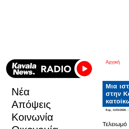
Αρχική
Είστε εδ
Μια ισ
Νέα
στην Κ
κατοίκ
Απόψεις
Κυρ, 11/01/2026 - 
Κοινωνία
Τελειωμό