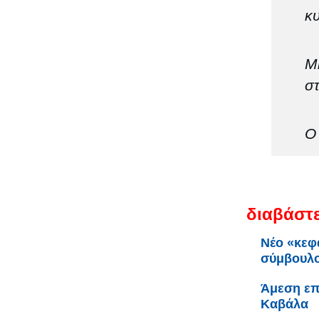
κυ
Μη
σ
Ο
διαβάστε
Νέο «κεφ
σύμβουλο
Άμεση επ
Καβάλα