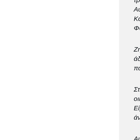
τρ
Αυ
Κά
Φ
Ζ
άδ
π
Σ
ο
Εί
ά
Α