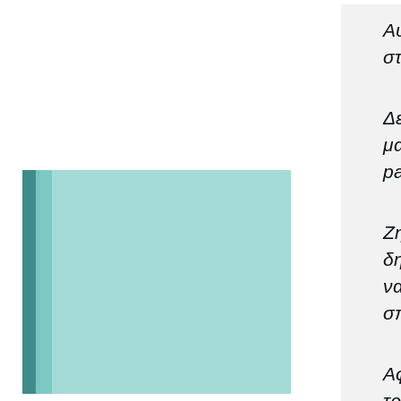
Α
στ
Δ
μ
pa
Ζη
δ
ν
σπ
Αφ