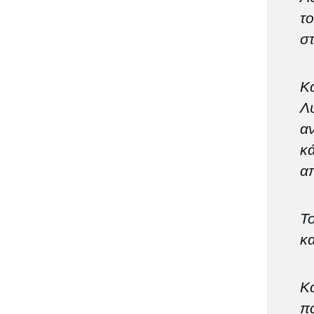
το
στ
Κα
Λ
αν
κά
α
Το
κα
Κα
π