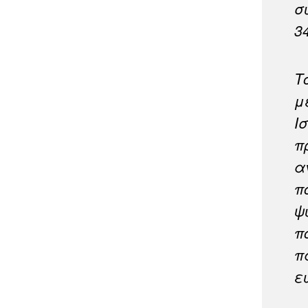
σ
3
Τ
μ
Ι
π
α
π
ψ
π
π
ε