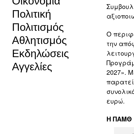
Οικονομία
Συμβουλ
Πολιτική
αξιοποι
Πολιτισμός
Ο περιφ
Αθλητισμός
την από
Εκδηλώσεις
λειτουργ
Προγράμ
Αγγελίες
2027». Μ
παρατείν
συνολικ
ευρώ.
Η ΠΑΜΘ 