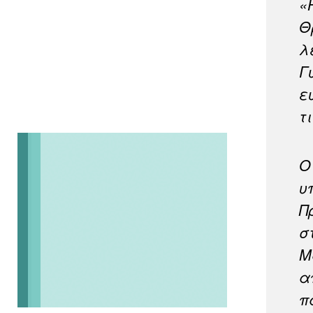
«
Θ
λ
Γ
ε
τ
Ο
υ
Π
σ
Μ
α
π