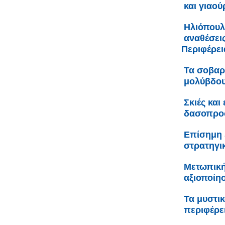
και γιαού
Ηλιόπουλο
αναθέσει
Περιφέρει
Τα σοβαρ
μολύβδου
Σκιές και
δασοπροσ
Επίσημη 
στρατηγι
Μετωπική
αξιοποίη
Τα μυστι
περιφέρε