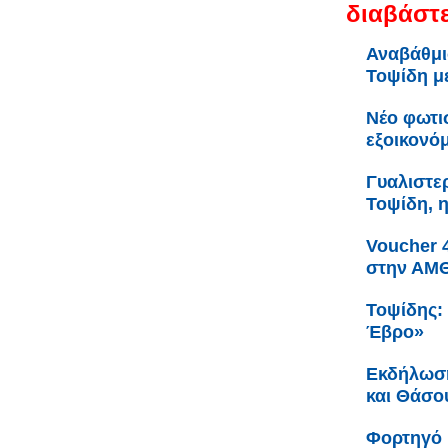
διαβάστε
Αναβάθμι
Τοψίδη 
Νέο φωτι
εξοικονό
Γυαλιστερ
Τοψίδη, 
Voucher 
στην ΑΜ
Τοψίδης:
Έβρο»
Εκδήλωση
και Θάσο
Φορτηγό 