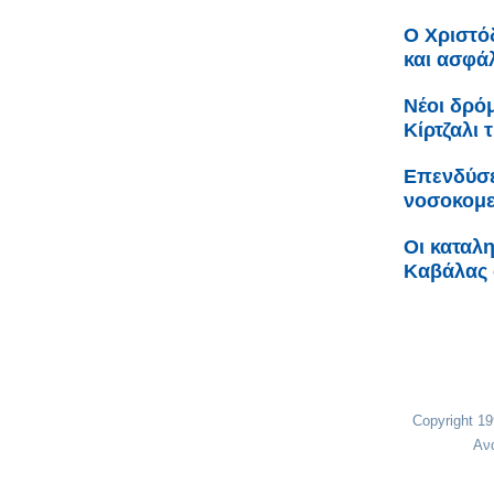
Ο Χριστό
και ασφά
Νέοι δρόμ
Κίρτζαλι 
Επενδύσε
νοσοκομε
Οι καταλ
Καβάλας 
Copyright 1
Αν