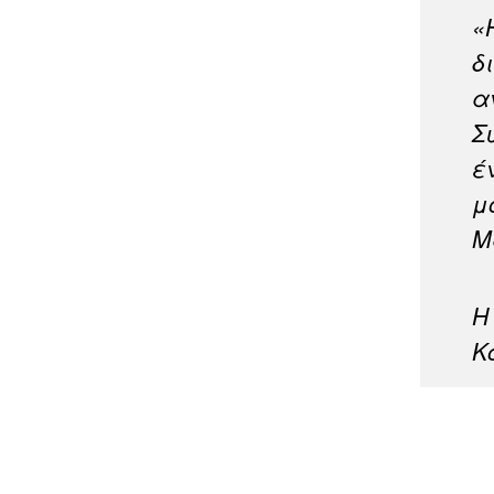
«
δ
α
Σ
έ
μ
Μ
Η
Κ