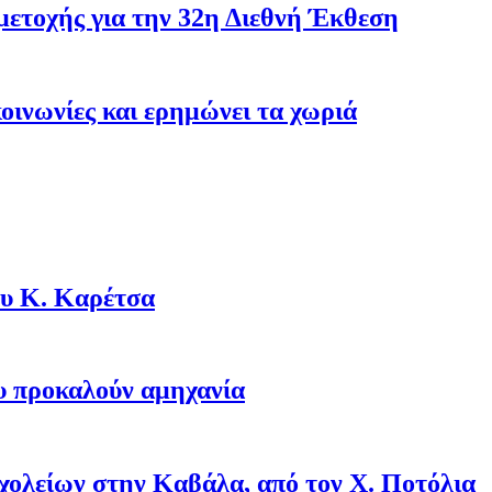
ετοχής για την 32η Διεθνή Έκθεση
κοινωνίες και ερημώνει τα χωριά
ου Κ. Καρέτσα
ου προκαλούν αμηχανία
σχολείων στην Καβάλα, από τον Χ. Ποτόλια