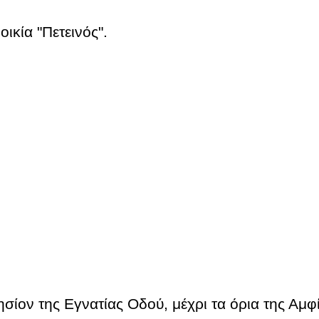
οικία "Πετεινός".
είου.
λησίον
της Εγνατίας Οδού, μέχρι τα όρια της Αμφ