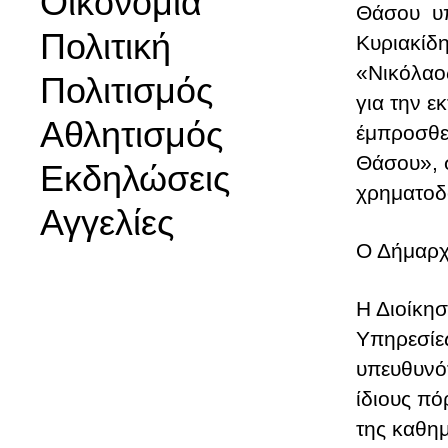
Οικονομία
Θάσου υπ
Πολιτική
Κυριακίδ
«Νικόλαος
Πολιτισμός
για την ε
Αθλητισμός
έμπροσθε
Θάσου», σ
Εκδηλώσεις
χρηματοδ
Αγγελίες
Ο Δήμαρχ
Η Διοίκησ
Υπηρεσίες
υπευθυνό
ίδιους πό
της καθη