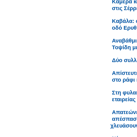
Κάμερα κ
στις Σέρρ
Καβάλα: 
οδό Ερυθ
Αναβάθμι
Τοψίδη 
Δύο συλλ
Απίστευτ
στο ράφι 
Στη φυλακ
εταιρείας
Απατεώνε
απέσπασα
χλευάσου