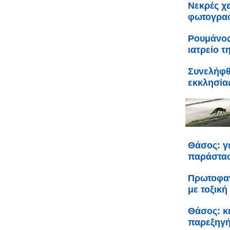
Νεκρές χε
φωτογρα
Ρουμάνος
ιατρείο τ
Συνελήφθ
εκκλησία
Θάσος: γέ
παράστασ
Πρωτοφαν
με τοξική
Θάσος: κι
παρεξηγήθ