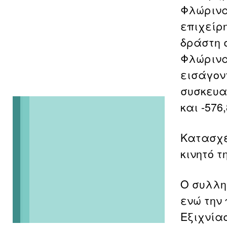
Φλώρινα
επιχείρη
δράστη 
Φλώρινα
εισάγον
συσκευασ
και -576
Κατασχέ
κινητό 
Ο συλλη
ενώ την
Εξιχνία