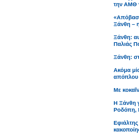
την ΑΜΘ 
«Απόβαση
Ξάνθη – η
Ξάνθη: αυ
Παλιάς Π
Ξάνθη: στ
Ακόμα μί
απόπλου 
Με κοκαΐν
Η Ξάνθη γ
Ροδόπη, 
Εφιάλτης
κακοποίησ