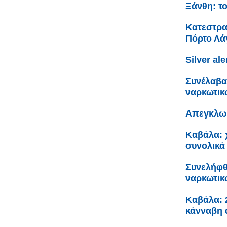
Ξάνθη: το
Κατεστρα
Πόρτο Λά
Silver al
Συνέλαβα
ναρκωτικ
Απεγκλωβ
Καβάλα: χ
συνολικά
Συνελήφθ
ναρκωτικ
Καβάλα: 
κάνναβη 