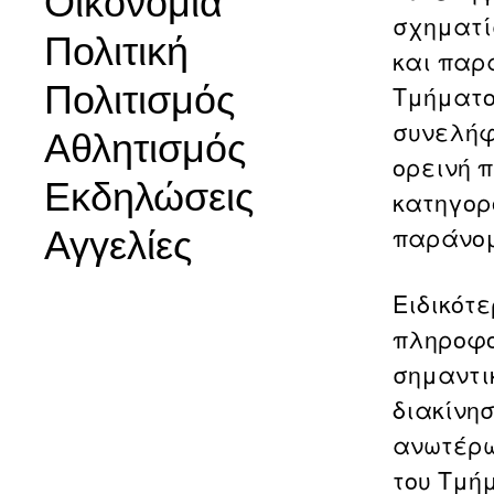
Οικονομία
σχηματί
Πολιτική
και παρ
Πολιτισμός
Τμήματο
συνελήφθ
Αθλητισμός
ορεινή 
Εκδηλώσεις
κατηγορ
παράνομ
Αγγελίες
Ειδικότ
πληροφο
σημαντι
διακίνησ
ανωτέρω
του Τμή