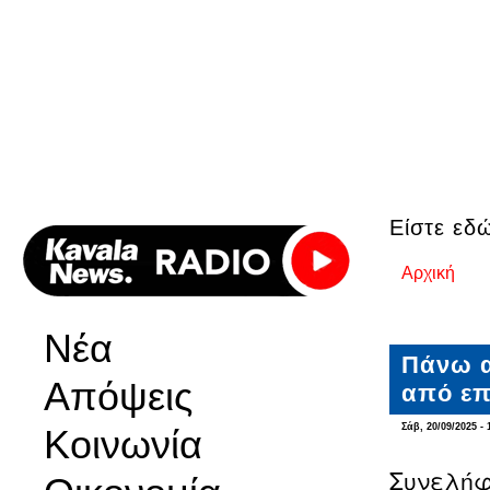
Είστε εδ
Αρχική
Νέα
Πάνω α
Απόψεις
από επ
Σάβ, 20/09/2025 - 
Κοινωνία
Συνελήφ