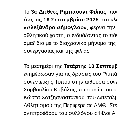
Το
3ο Διεθνές Ριμπάουντ Φιλίας
, πο
έως τις 19 Σεπτεμβρίου 2025
στο κλ
«Αλεξάνδρα Δήμογλου»
, φέρνει την
αθλητικού χάρτη, συνδυάζοντας το πά
αμαξίδιο με το διαχρονικό μήνυμα της
συνεργασίας και της φιλίας.
Το μεσημέρι της
Τετάρτης 10 Σεπτεμ
ενημέρωσαν για τις δράσεις του Ριμπά
συνέντευξης Τύπου στην αίθουσα συν
Συμβουλίου Καβάλας, παρουσία του α
Κώστα Χατζηαναστασίου, του εντετα
Αθλητισμού της Περιφέρειας ΑΜΘ, Στέλ
αντιπροέδρου του συλλόγου «Φίλοι Α