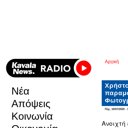
Αρχική
Είστε εδ
Χρήστο
Νέα
παραμο
Φωτογ
Απόψεις
Πέμ, 10/07/2025 - 
Κοινωνία
Ανοιχτή