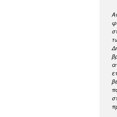
Α
φ
σ
τ
Δ
β
α
ε
β
π
σ
π