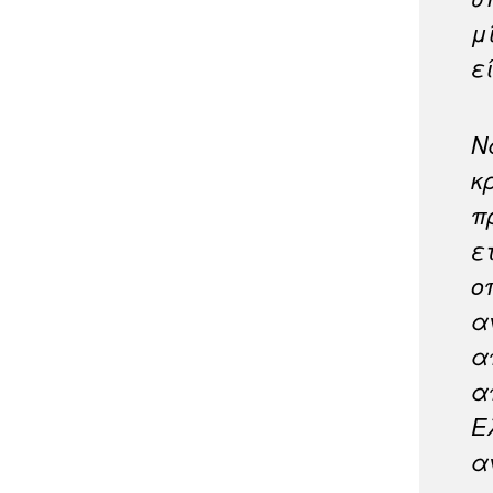
μ
ε
Ν
κ
π
ε
ο
α
α
α
Ε
α