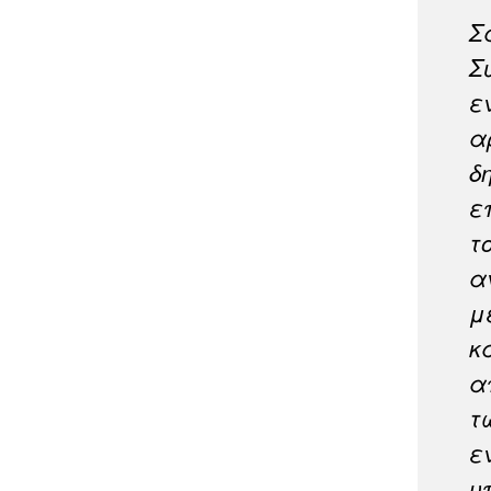
Σ
Σ
ε
α
δ
ε
τ
α
μ
κ
α
τ
ε
υ