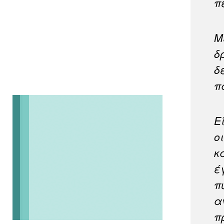
π
Μ
δ
δ
π
Ε
ο
κ
έ
π
α
π