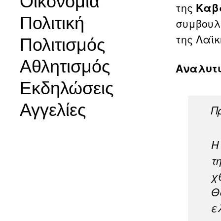
Οικονομία
της
Καβ
Πολιτική
συμβουλ
της
Λαϊκ
Πολιτισμός
Αθλητισμός
Αναλυτι
Εκδηλώσεις
Αγγελίες
Π
Η
τ
χ
Θ
ε