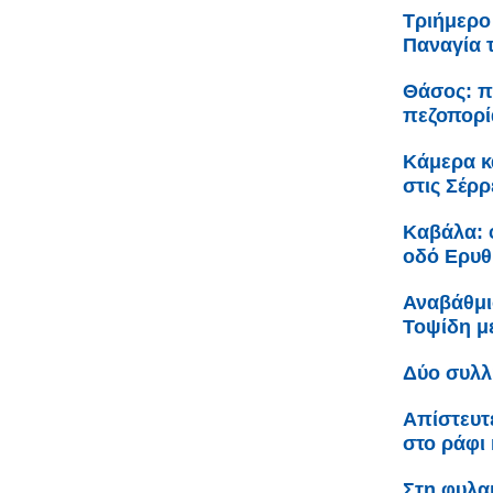
Τριήμερο
Παναγία 
Θάσος: π
πεζοπορί
Κάμερα κ
στις Σέρρ
Καβάλα: 
οδό Ερυθ
Αναβάθμι
Τοψίδη 
Δύο συλλ
Απίστευτ
στο ράφι 
Στη φυλακ