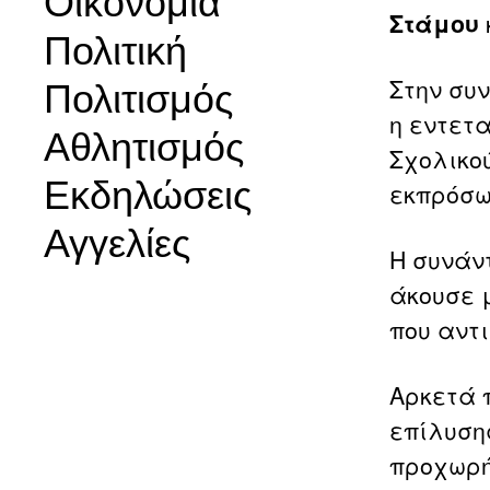
Οικονομία
Στάμου
Πολιτική
Στην συ
Πολιτισμός
η εντετ
Αθλητισμός
Σχολικο
Εκδηλώσεις
εκπρόσω
Αγγελίες
Η συνάν
άκουσε 
που αντι
Αρκετά 
επίλυση
προχωρή