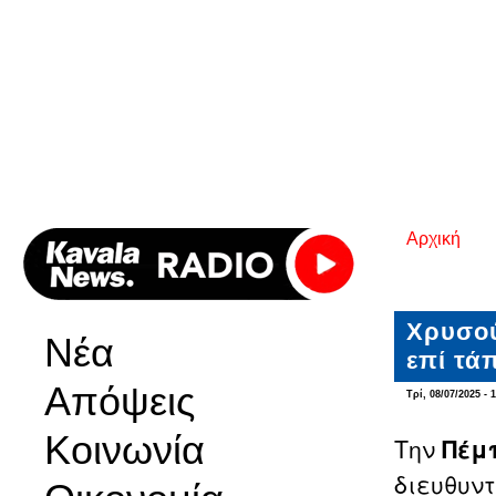
Αρχική
Είστε εδ
Χρυσού
Νέα
επί τά
Απόψεις
Τρί, 08/07/2025 - 
Κοινωνία
Την
Πέμπ
διευθυντ