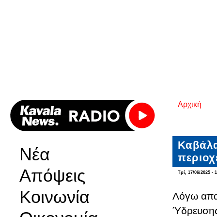
Αρχική
Είστε εδ
Καβάλα
Νέα
περιοχ
Απόψεις
Τρί, 17/06/2025 - 
Κοινωνία
Λόγω απα
Ύδρευσης