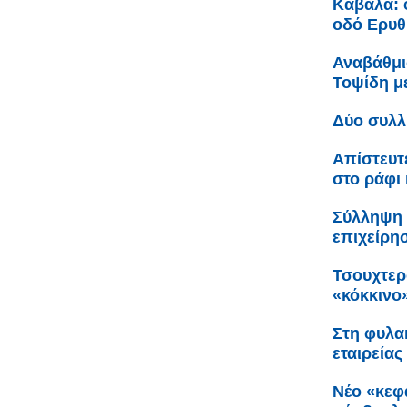
Καβάλα: 
οδό Ερυθ
Αναβάθμι
Τοψίδη 
Δύο συλλ
Απίστευτ
στο ράφι 
Σύλληψη 
επιχείρη
Τσουχτερ
«κόκκινο
Στη φυλακ
εταιρείας
Νέο «κεφ