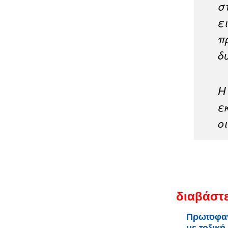
σ
ε
π
δ
Η
ε
ο
διαβάστε
Πρωτοφαν