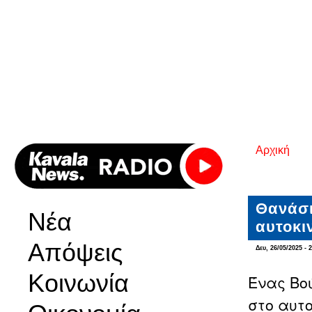
Αρχική
Είστε εδ
Θανάσι
Νέα
αυτοκι
Απόψεις
Δευ, 26/05/2025 - 
Κοινωνία
Ένας Βο
στο αυτ