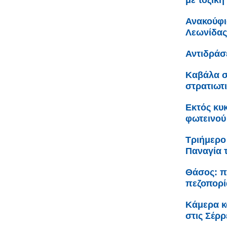
με τοξική
Ανακούφι
Λεωνίδας
Αντιδράσ
Καβάλα σ
στρατιωτ
Εκτός κυ
φωτεινού
Τριήμερο
Παναγία 
Θάσος: π
πεζοπορί
Κάμερα κ
στις Σέρρ