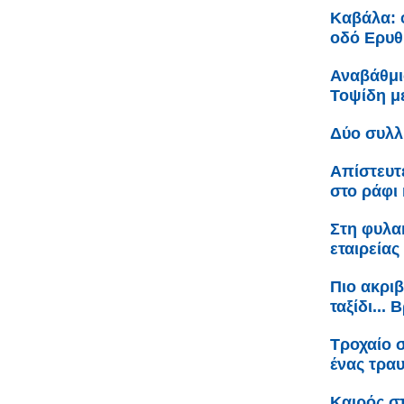
Καβάλα: 
οδό Ερυθ
Αναβάθμι
Τοψίδη 
Δύο συλλ
Απίστευτ
στο ράφι 
Στη φυλακ
εταιρείας
Πιο ακριβ
ταξίδι...
Τροχαίο 
ένας τρα
Καιρός σ