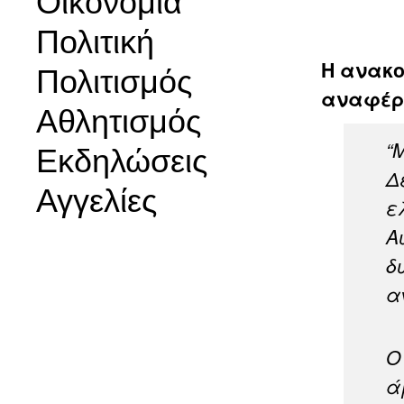
Οικονομία
Πολιτική
Η ανακο
Πολιτισμός
αναφέρε
Αθλητισμός
“
Εκδηλώσεις
Δ
Αγγελίες
ε
Α
δ
α
Ο
ά