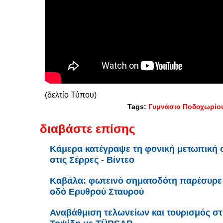
(δελτίο Τύπου)
Tags:
Γυμνάσιο Ποδοχωρίο
διαβάστε επίσης
Κάμερα κατέγραψε τη φονική μετωπική 
στις Σέρρες - Βίντεο
Καβάλα: φωτεινό σηματοδότη παρέσυρε 
οδό Ερυθρού Σταυρού
Αναβάθμιση τελωνείων και τουρισμός σ