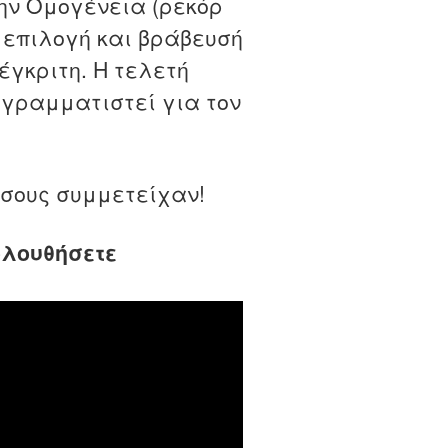
την Ομογένεια (ρεκόρ
ν επιλογή και βράβευσή
έγκριτη. Η τελετή
ογραμματιστεί για τον
όσους συμμετείχαν!
ολουθήσετε