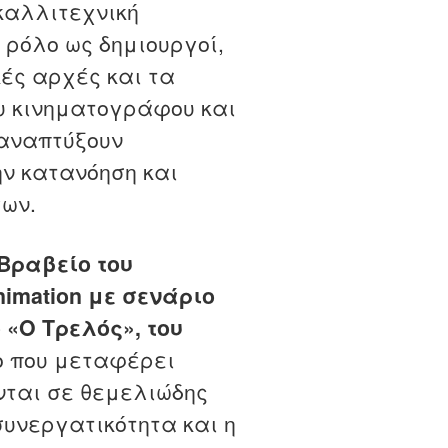
καλλιτεχνική
 ρόλο ως δημιουργοί,
κές αρχές και τα
υ κινηματογράφου και
 αναπτύξουν
ην κατανόηση και
γων.
 Βραβείο του
imation με σενάριο
«Ο Τρελός», του
ίο που μεταφέρει
νται σε θεμελιώδης
 συνεργατικότητα και η