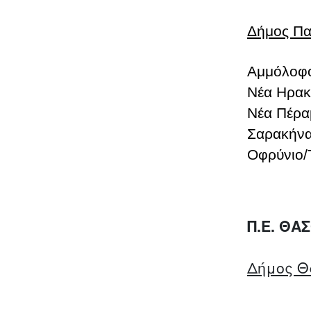
Δήμος Πα
Αμμόλοφ
Νέα Ηρακ
Νέα Πέρα
Σαρακήν
Οφρύνιο/
Π.Ε. ΘΑ
Δήμος Θ