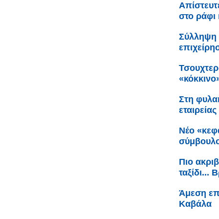
Απίστευτ
στο ράφι 
Σύλληψη 
επιχείρη
Τσουχτερ
«κόκκινο
Στη φυλακ
εταιρείας
Νέο «κεφ
σύμβουλο
Πιο ακριβ
ταξίδι...
Άμεση επ
Καβάλα