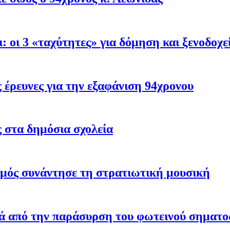
: oι 3 «ταχύτητες» για δόμηση και ξενοδοχε
έρευνες για την εξαφάνιση 94χρονου
ς στα δημόσια σχολεία
σμός συνάντησε τη στρατιωτική μουσική
ά από την παράσυρση του φωτεινού σηματο