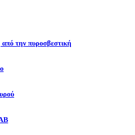
η από την πυροσβεστική
εο
αυρού
SAB