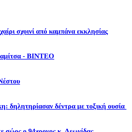
αίρι σχοινί από καμπάνα εκκλησίας
λαμίτσα - ΒΙΝΤΕΟ
Νέστου
η: δηλητηρίασαν δέντρα με τοξική ουσία
ε σώος ο 94χρονος κ. Λεωνίδας