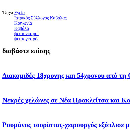
Tags:
Υγεία
Ιατρικός Σύλλογος Καβάλας
Κοινωνία
Καβάλα
ψευτογιατροί
ψευτογιατρός
διαβάστε επίσης
Διακομιδές 18χρονης και 54χρονου από τ
Νεκρές χελώνες σε Νέα Ηρακλείτσα και Κα
Ρουμάνος τουρίστας-χειρουργός εξόπλισε μ