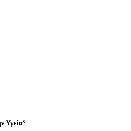
ην Υγεία”