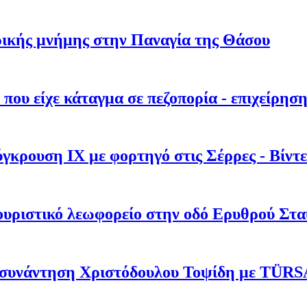
ρικής μνήμης στην Παναγία της Θάσου
 που είχε κάταγμα σε πεζοπορία - επιχείρησ
κρουση ΙΧ με φορτηγό στις Σέρρες - Βίντ
υριστικό λεωφορείο στην οδό Ερυθρού Στ
η συνάντηση Χριστόδουλου Τοψίδη με TÜR