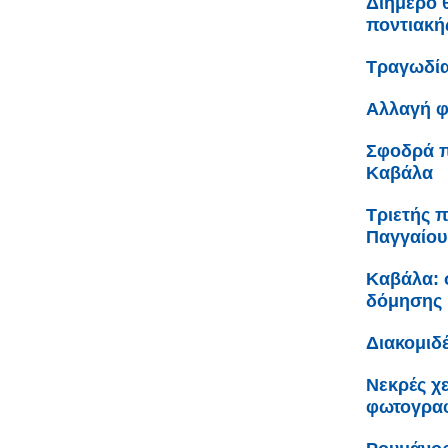
Διήμερο 
ποντιακή
Τραγωδία
Αλλαγή φ
Σφοδρά π
Καβάλα
Τριετής 
Παγγαίου
Καβάλα: σ
δόμησης 
Διακομιδ
Νεκρές χε
φωτογρα