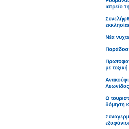
Ρουμάνος
ιατρείο τ
Συνελήφθ
εκκλησία
Νέα νυχτ
Παράδοση
Πρωτοφαν
με τοξική
Ανακούφι
Λεωνίδας
Ο τουριστ
δόμηση κ
Συναγερμ
εξαφάνισ