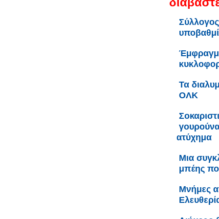
διαβάστε
Σύλλογος
υποβαθμί
Έμφραγμα
κυκλοφορ
Τα διαλυμ
ΟΛΚ
Σοκαριστ
γουρούνα
ατύχημα
Μια συγκ
μπέης πο
Μνήμες α
Ελευθερί