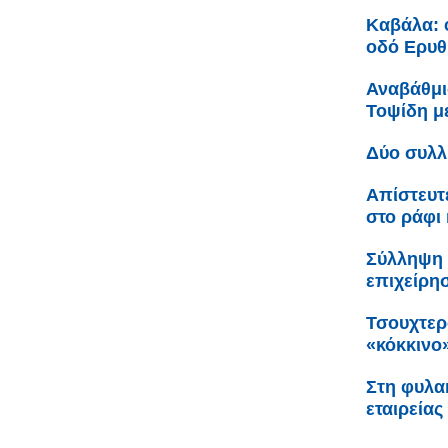
Καβάλα: 
οδό Ερυθ
Αναβάθμι
Τοψίδη 
Δύο συλλ
Απίστευτ
στο ράφι 
Σύλληψη 
επιχείρη
Τσουχτερ
«κόκκινο
Στη φυλακ
εταιρείας