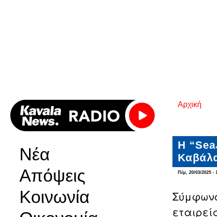
Αρχική
Είστε εδ
Η “Sea
Νέα
Καβάλ
Απόψεις
Πέμ, 20/03/2025 - 
Κοινωνία
Σύμφωνα
εταιρεία