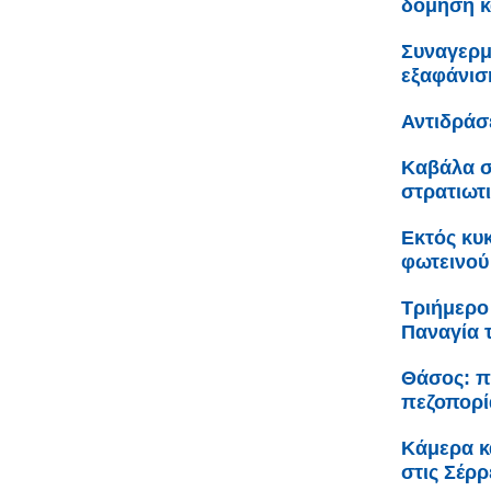
δόμηση κ
Συναγερμ
εξαφάνισ
Αντιδράσ
Καβάλα σ
στρατιωτ
Εκτός κυ
φωτεινού
Τριήμερο
Παναγία 
Θάσος: π
πεζοπορί
Κάμερα κ
στις Σέρρ