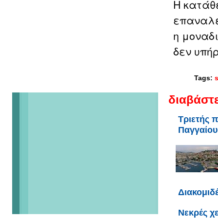
Η κατάθε
επαναλει
η μοναδ
δεν υπή
Tags:
s
διαβάστε
Τριετής 
Παγγαίου
Διακομιδ
Νεκρές χε