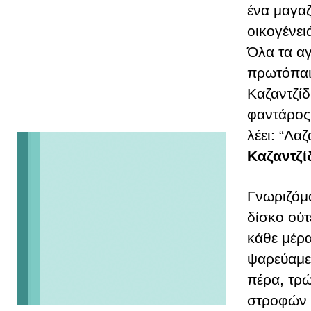
ένα μαγαζ
οικογένει
Όλα τα αγ
πρωτόπαιξ
Καζαντζίδ
φαντάρος 
λέει: “Λα
Καζαντζί
Γνωριζόμα
δίσκο ούτ
κάθε μέρα
ψαρεύαμε.
πέρα, τρώ
στροφών κ