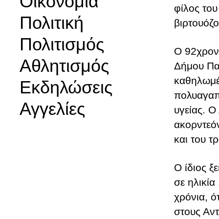
Οικονομία
φίλος το
Πολιτική
βιρτουόζ
Πολιτισμός
Ο 92χρον
Αθλητισμός
Δήμου Παγ
καθηλωμέν
Εκδηλώσεις
πολυαγαπ
Αγγελίες
υγείας. Ο
ακορντεόν
και του τ
Ο ίδιος ξ
σε ηλικία
χρόνια, ό
στους Αντ