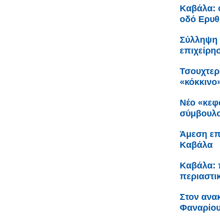
Καβάλα: 
οδό Ερυθ
Σύλληψη 
επιχείρη
Τσουχτερ
«κόκκινο
Νέο «κεφ
σύμβουλο
Άμεση επ
Καβάλα
Καβάλα: 
περιαστι
Στον ανα
Φαναρίου 