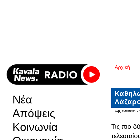
Αρχική
Είστε εδ
Καθηλω
Νέα
Λάζαρο
Απόψεις
Σάβ, 15/03/2025 - 
Κοινωνία
Τις πιο δ
τελευταίο