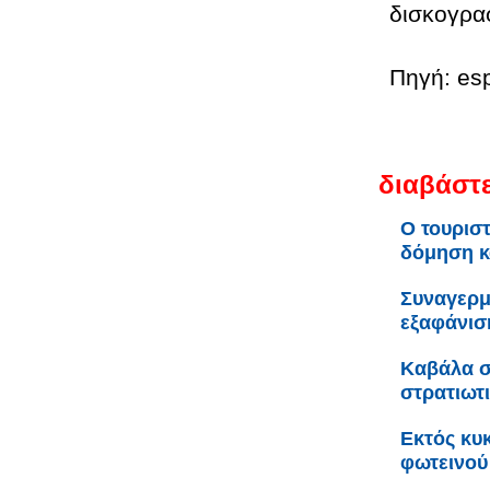
δισκογρα
Πηγή: esp
διαβάστε
Ο τουριστ
δόμηση κ
Συναγερμ
εξαφάνισ
Καβάλα σ
στρατιωτ
Εκτός κυ
φωτεινού