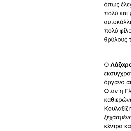
όπως έλε
πολύ και 
αυτοκόλλη
πολύ φίλο
θρύλους τ
Ο
Λάζαρο
εκσυγχρο
όργανο αυ
Οταν η Γλ
καθιερώνε
Κουλαξίζη
ξεχασμέν
κέντρα κα