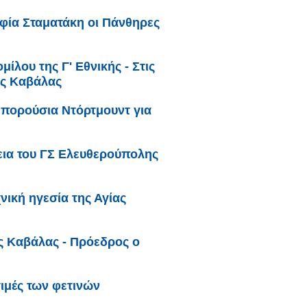
φία Σταματάκη οι Πάνθηρες
ίλου της Γ' Εθνικής - Στις
ης Καβάλας
Μπορούσια Ντόρτμουντ για
ια του ΓΣ Ελευθερούπολης
νική ηγεσία της Αγίας
ς Καβάλας - Πρόεδρος ο
ιμές των φετινών