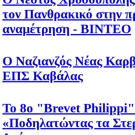
τον Πανθρακικό στην π
αναμέτρηση - ΒΙΝΤΕΟ
Ο Ναζιανζός Νέας Καρβ
ΕΠΣ Καβάλας
Το 8ο "Brevet Philippi"
«Ποδηλατώντας τα Στε