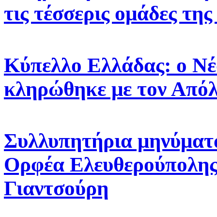
τις τέσσερις ομάδες τη
Κύπελλο Ελλάδας: ο Ν
κληρώθηκε με τον Από
Συλλυπητήρια μηνύματ
Ορφέα Ελευθερούπολης 
Γιαντσούρη