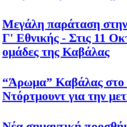
Μεγάλη παράταση στην 
Γ' Εθνικής - Στις 11 Οκ
ομάδες της Καβάλας
“Άρωμα” Καβάλας στο v
Ντόρτμουντ για την με
Νέα σημαντική προσθήκ