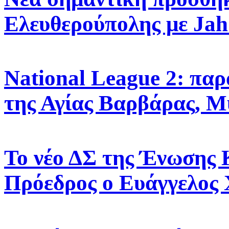
Ελευθερούπολης με Jah
Νational League 2: παρ
της Αγίας Βαρβάρας, Μ
Το νέο ΔΣ της Ένωσης 
Πρόεδρος ο Ευάγγελος