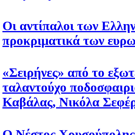
Οι αντίπαλοι των Ελλη
προκριματικά των ευρ
«Σειρήνες» από το εξωτ
ταλαντούχο ποδοσφαιρι
Καβάλας, Νικόλα Σεφέ
Ο Νέστος Χρυσούπολης 