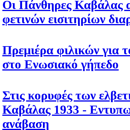
Οι Πάνθηρες Καβάλας α
φετινών εισιτηρίων δια
Πρεμιέρα φιλικών για 
στο Ενωσιακό γήπεδο
Στις κορυφές των ελβε
Καβάλας 1933 - Εντυπω
ανάβαση