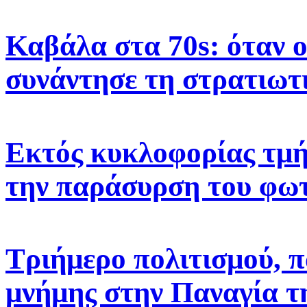
Καβάλα στα 70s: όταν 
συνάντησε τη στρατιωτ
Εκτός κυκλοφορίας τμή
την παράσυρση του φω
Τριήμερο πολιτισμού, π
μνήμης στην Παναγία τ