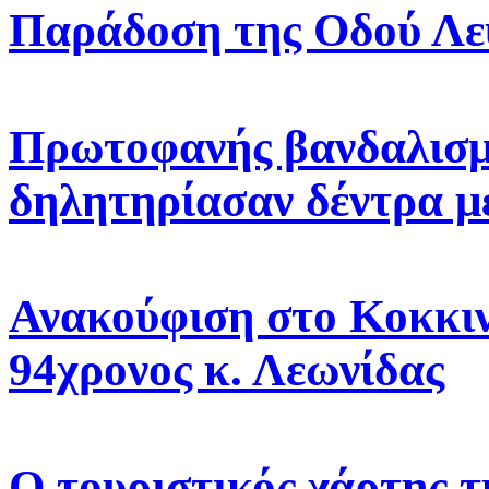
Παράδοση της Οδού Λε
Πρωτοφανής βανδαλισμ
δηλητηρίασαν δέντρα μ
Ανακούφιση στο Κοκκιν
94χρονος κ. Λεωνίδας
Ο τουριστικός χάρτης τ