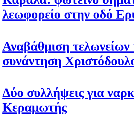
λεωφορείο στην οδό Ε
Αναβάθμιση τελωνείων 
συνάντηση Χριστόδουλ
Δύο συλλήψεις για ναρκ
Κεραμωτής