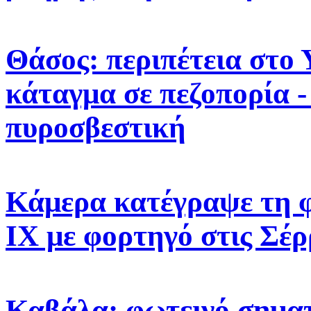
Θάσος: περιπέτεια στο 
κάταγμα σε πεζοπορία -
πυροσβεστική
Κάμερα κατέγραψε τη 
ΙΧ με φορτηγό στις Σέρ
Καβάλα: φωτεινό σηματ