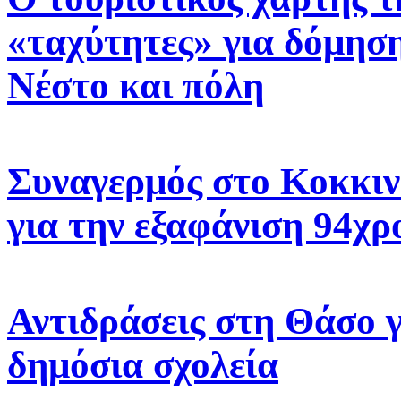
«ταχύτητες» για δόμηση
Νέστο και πόλη
Συναγερμός στο Κοκκιν
για την εξαφάνιση 94χρ
Αντιδράσεις στη Θάσο γ
δημόσια σχολεία