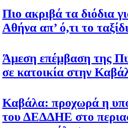
Πιο ακριβά τα διόδια γ
Αθήνα απ’ ό,τι το ταξίδ
Άμεση επέμβαση της Πυ
σε κατοικία στην Καβά
Καβάλα: προχωρά η υπ
του ΔΕΔΔΗΕ στο περιασ