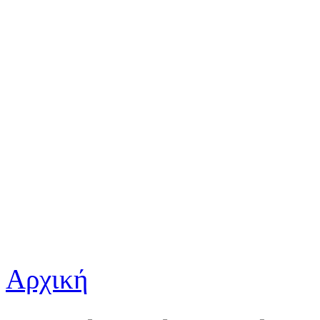
Αρχική
Είστε εδώ