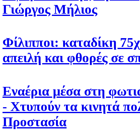
Γιώργος Μήλιος
Φίλιπποι: καταδίκη 75χ
απειλή και φθορές σε σπ
Εναέρια μέσα στη φωτι
- Χτυπούν τα κινητά πο
Προστασία