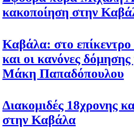
κακοποίηση στην Καβά
Καβάλα: στο επίκεντρο 
και οι κανόνες δόμησης
Μάκη Παπαδόπουλου
Διακομιδές 18χρονης κ
στην Καβάλα