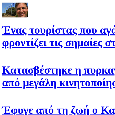
Ένας τουρίστας που αγ
φροντίζει τις σημαίες 
Κατασβέστηκε η πυρκα
από μεγάλη κινητοποίη
Έφυγε από τη ζωή ο Κ