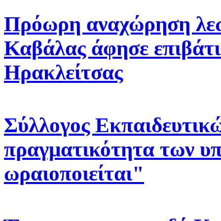
Πρόωρη αναχώρηση λε
Καβάλας άφησε επιβάτι
Ηρακλείτσας
Σύλλογος Εκπαιδευτικ
πραγματικότητα των υπ
ωραιοποιείται"