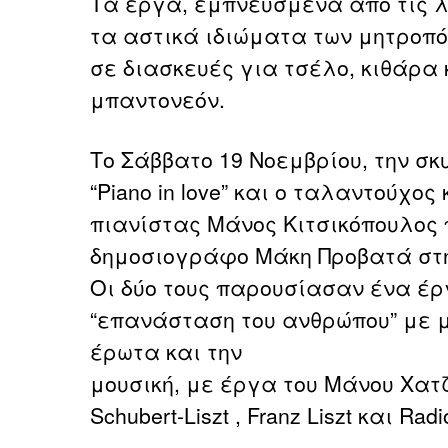
Τα έργα, εμπνευσμένα από τις 
τα αστικά ιδιώματα των μητροπ
σε διασκευές για τσέλο, κιθάρα 
μπαντονεόν.
Το Σάββατο 19 Νοεμβρίου, την σ
“Piano in love” και ο ταλαντούχο
πιανίστας Μάνος Κιτσικόπουλος
δημοσιογράφο Μάκη Προβατά στ
Οι δύο τους παρουσίασαν ένα έρ
“επανάσταση του ανθρώπου” με μ
έρωτα και την
μουσική, με έργα του Μάνου Χατζηδ
Schubert-Liszt , Franz Liszt και Rad