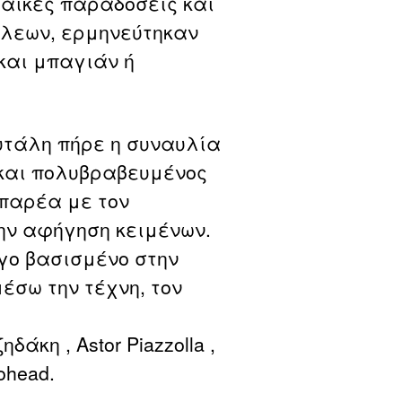
λαϊκές παραδόσεις και
όλεων, ερμηνεύτηκαν
και μπαγιάν ή
κυτάλη πήρε η συναυλία
ς και πολυβραβευμένος
 παρέα με τον
ην αφήγηση κειμένων.
γο βασισμένο στην
έσω την τέχνη, τον
άκη , Astor Piazzolla ,
iohead.