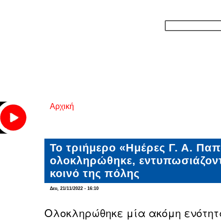
Αρχική
Είστε εδώ
Το τριήμερο «Ημέρες Γ. Α. Πα
ολοκληρώθηκε, εντυπωσιάζον
κοινό της πόλης
Δευ, 21/11/2022 - 16:10
Ολοκληρώθηκε μία ακόμη ενότητα