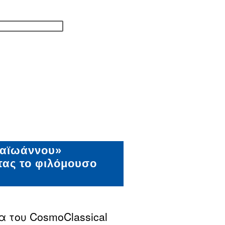
παϊωάννου»
τας το φιλόμουσο
 του CosmoClassical