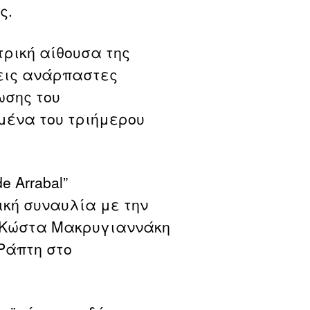
ς.
τρική αίθουσα της
εις ανάρπαστες
ωσης του
ιμένα του τριήμερου
e Arrabal”
κή συναυλία με την
ν Κώστα Μακρυγιαννάκη
 Ράπτη στο