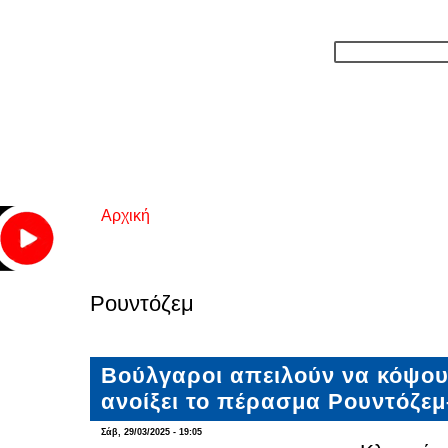
Αρχική
Είστε εδώ
Ρουντόζεμ
Βούλγαροι απειλούν να κόψου
ανοίξει το πέρασμα Ρουντόζε
Σάβ, 29/03/2025 - 19:05