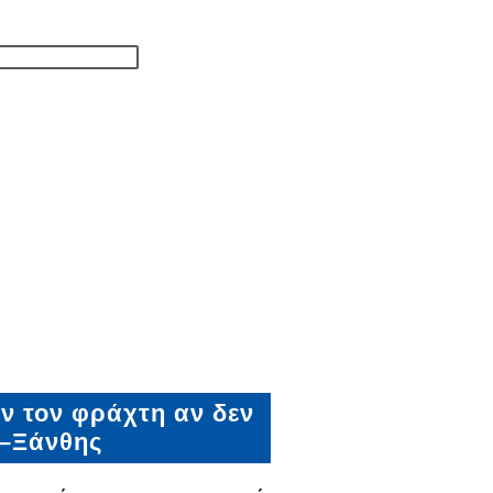
ν τον φράχτη αν δεν
μ–Ξάνθης