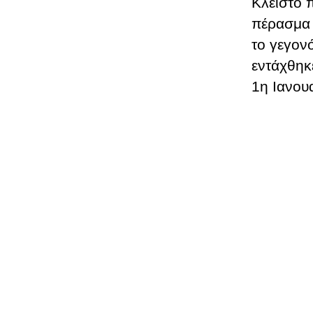
Κλειστό 
πέρασμα
το γεγον
εντάχθηκ
1η Ιανου