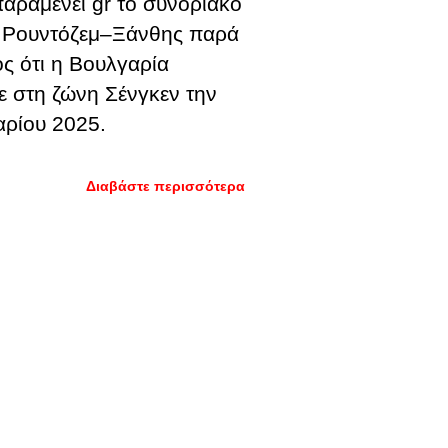
παραμένει gr το συνοριακό
 Ρουντόζεμ–Ξάνθης παρά
ός ότι η Βουλγαρία
ε στη ζώνη Σένγκεν την
αρίου 2025.
Διαβάστε περισσότερα
για
Βούλγαροι
απειλούν
να κόψουν
τον φράχτη
αν δεν
ανοίξει το
πέρασμα
Ρουντόζεμ–
Ξάνθης