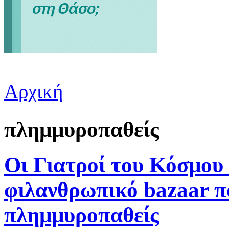
Αρχική
Είστε εδώ
πλημμυροπαθείς
Οι Γιατροί του Κόσμου
φιλανθρωπικό bazaar πο
πλημμυροπαθείς