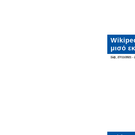
Wikipe
μισό ε
Σάβ, 27/11/2021 - 