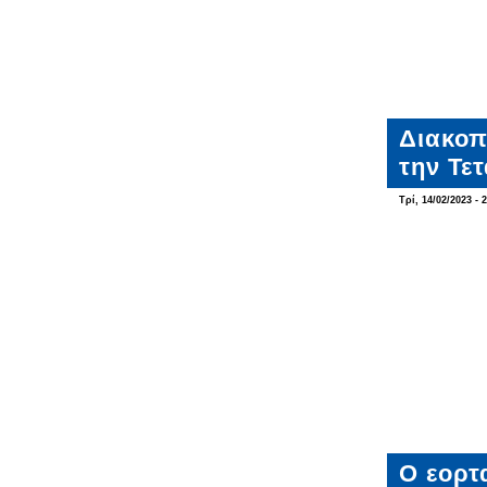
Διακοπ
την Τε
Τρί, 14/02/2023 - 
Ο εορτ