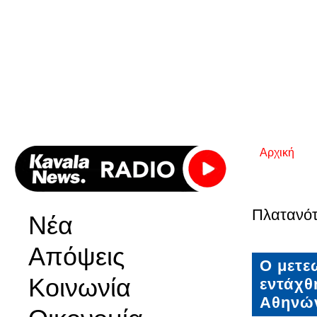
Αρχική
Είστε εδ
Πλατανό
Νέα
Απόψεις
O μετε
Κοινωνία
εντάχθ
Αθηνών