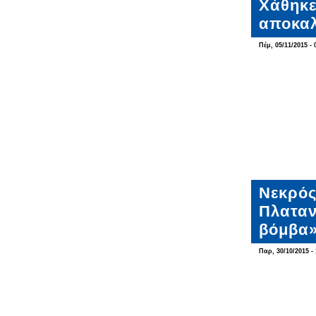
Χάθηκε
αποκαλ
Πέμ, 05/11/2015 - 
Νεκρός
Πλαταν
βόμβα»
Παρ, 30/10/2015 - 