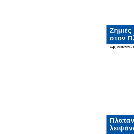
Ζημιές
στον Π
Σάβ, 29/06/2024 - 
Πλαταν
λειψάν